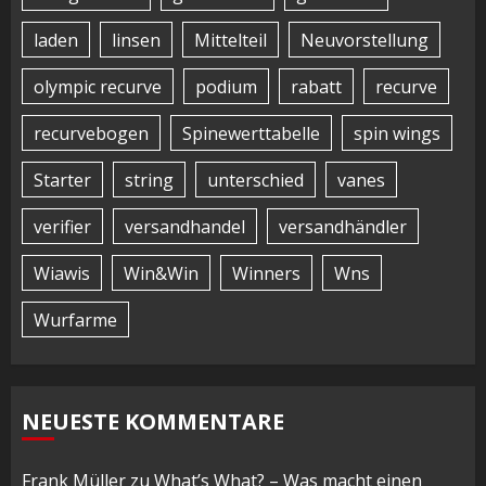
laden
linsen
Mittelteil
Neuvorstellung
olympic recurve
podium
rabatt
recurve
recurvebogen
Spinewerttabelle
spin wings
Starter
string
unterschied
vanes
verifier
versandhandel
versandhändler
Wiawis
Win&Win
Winners
Wns
Wurfarme
NEUESTE KOMMENTARE
Frank Müller
zu
What’s What? – Was macht einen