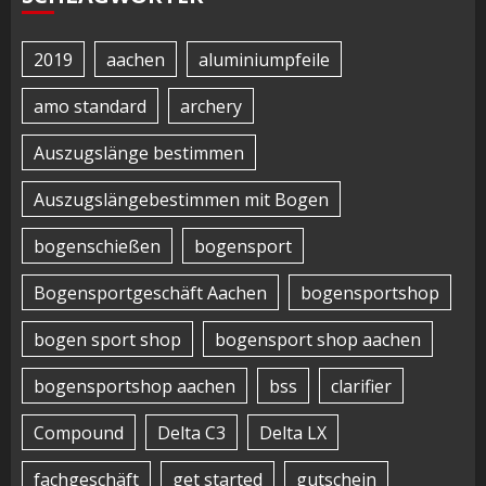
2019
aachen
aluminiumpfeile
amo standard
archery
Auszugslänge bestimmen
Auszugslängebestimmen mit Bogen
bogenschießen
bogensport
Bogensportgeschäft Aachen
bogensportshop
bogen sport shop
bogensport shop aachen
bogensportshop aachen
bss
clarifier
Compound
Delta C3
Delta LX
fachgeschäft
get started
gutschein