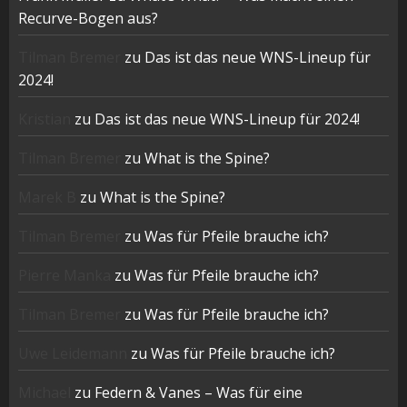
Recurve-Bogen aus?
Tilman Bremer
zu
Das ist das neue WNS-Lineup für
2024!
Kristian
zu
Das ist das neue WNS-Lineup für 2024!
Tilman Bremer
zu
What is the Spine?
Marek B
zu
What is the Spine?
Tilman Bremer
zu
Was für Pfeile brauche ich?
Pierre Manka
zu
Was für Pfeile brauche ich?
Tilman Bremer
zu
Was für Pfeile brauche ich?
Uwe Leidemann
zu
Was für Pfeile brauche ich?
Michael
zu
Federn & Vanes – Was für eine