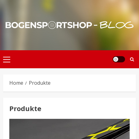
Skip
to
content
Primary
Menu
Home
Produkte
Produkte