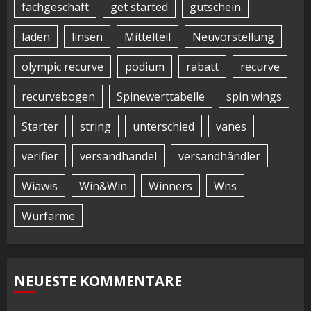
fachgeschäft
get started
gutschein
laden
linsen
Mittelteil
Neuvorstellung
olympic recurve
podium
rabatt
recurve
recurvebogen
Spinewerttabelle
spin wings
Starter
string
unterschied
vanes
verifier
versandhandel
versandhändler
Wiawis
Win&Win
Winners
Wns
Wurfarme
NEUESTE KOMMENTARE