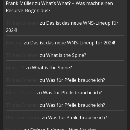
Frank Müller
zu
What’s What? – Was macht einen
Recurve-Bogen aus?
Tilman Bremer
zu
Das ist das neue WNS-Lineup für
2024!
Kristian
zu
Das ist das neue WNS-Lineup für 2024!
Tilman Bremer
zu
What is the Spine?
Marek B
zu
What is the Spine?
Tilman Bremer
zu
Was für Pfeile brauche ich?
Pierre Manka
zu
Was für Pfeile brauche ich?
Tilman Bremer
zu
Was für Pfeile brauche ich?
Uwe Leidemann
zu
Was für Pfeile brauche ich?