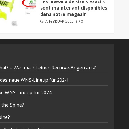
Les niveaux de stock exacts
sont maintenant disponibles
dans notre magasin
7. FEBRUAR 2025
0
hat? – Was macht einen Recurve-Bogen aus?
t das neue WNS-Lineup für 2024!
eue WNS-Lineup für 2024!
 the Spine?
pine?