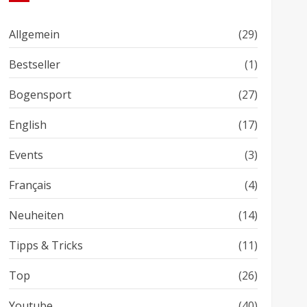
Allgemein
(29)
Bestseller
(1)
Bogensport
(27)
English
(17)
Events
(3)
Français
(4)
Neuheiten
(14)
Tipps & Tricks
(11)
Top
(26)
Youtube
(40)