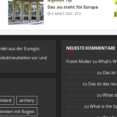
Allgemein
Top
Das .eu steht für Europa
6. MÄRZ 2025
0
NEUESTE KOMMENTARE
el aus der Euregio.
Produktneuheiten vor und
Frank Müller
zu
What’s W
Tilman Bremer
zu
Das is
Kristian
zu
Das ist das n
Tilman Bremer
zu
What is
ndard
archery
Marek B
zu
What is the S
timmen mit Bogen