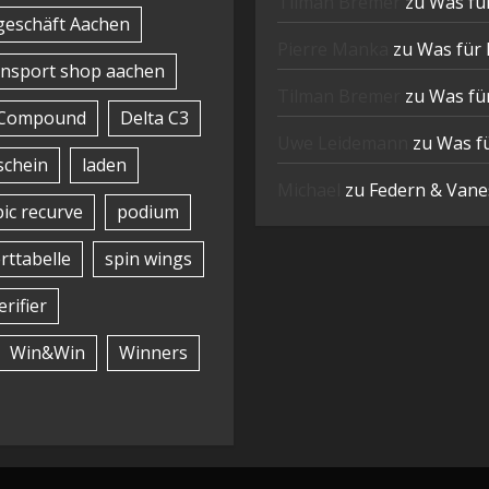
Tilman Bremer
zu
Was für
eschäft Aachen
Pierre Manka
zu
Was für 
nsport shop aachen
Tilman Bremer
zu
Was für
Compound
Delta C3
Uwe Leidemann
zu
Was fü
schein
laden
Michael
zu
Federn & Vanes
ic recurve
podium
rttabelle
spin wings
erifier
Win&Win
Winners