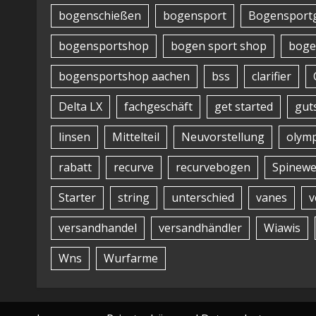
bogenschießen
bogensport
Bogensportg
bogensportshop
bogen sport shop
boge
bogensportshop aachen
bss
clarifier
Delta LX
fachgeschäft
get started
gut
linsen
Mittelteil
Neuvorstellung
olymp
rabatt
recurve
recurvebogen
Spinewe
Starter
string
unterschied
vanes
v
versandhandel
versandhändler
Wiawis
Wns
Wurfarme