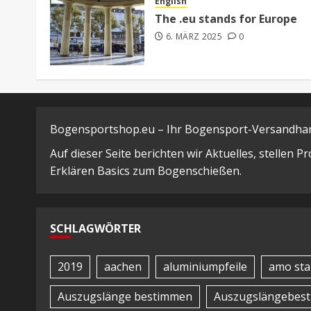
English
The .eu stands for Europe
6. MÄRZ 2025
0
Bogensportshop.eu – Ihr Bogensport-Versandhand
Auf dieser Seite berichten wir Aktuelles, stellen 
Erklären Basics zum Bogenschießen.
SCHLAGWÖRTER
2019
aachen
aluminiumpfeile
amo sta
Auszugslänge bestimmen
Auszugslängebes