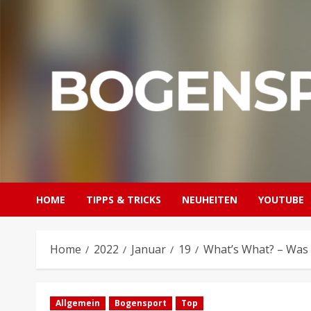
Skip
to
content
HOME
TIPPS & TRICKS
NEUHEITEN
YOUTUBE
Home
2022
Januar
19
What’s What? – Was
Allgemein
Bogensport
Top