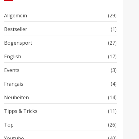
Allgemein
(29)
Bestseller
(1)
Bogensport
(27)
English
(17)
Events
(3)
Français
(4)
Neuheiten
(14)
Tipps & Tricks
(11)
Top
(26)
Youtube
(40)