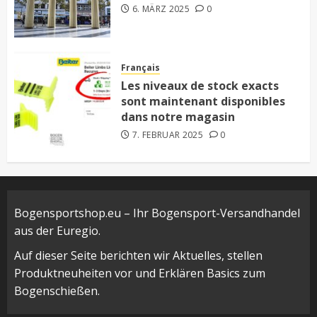
6. MÄRZ 2025
0
Français
Les niveaux de stock exacts
sont maintenant disponibles
dans notre magasin
7. FEBRUAR 2025
0
Bogensportshop.eu – Ihr Bogensport-Versandhandel
aus der Euregio.
Auf dieser Seite berichten wir Aktuelles, stellen
Produktneuheiten vor und Erklären Basics zum
Bogenschießen.