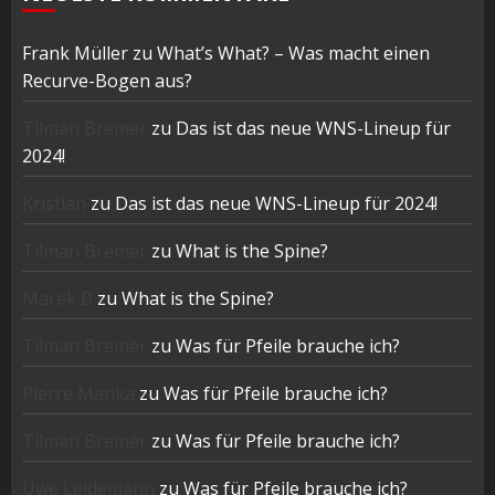
Frank Müller
zu
What’s What? – Was macht einen
Recurve-Bogen aus?
Tilman Bremer
zu
Das ist das neue WNS-Lineup für
2024!
Kristian
zu
Das ist das neue WNS-Lineup für 2024!
Tilman Bremer
zu
What is the Spine?
Marek B
zu
What is the Spine?
Tilman Bremer
zu
Was für Pfeile brauche ich?
Pierre Manka
zu
Was für Pfeile brauche ich?
Tilman Bremer
zu
Was für Pfeile brauche ich?
Uwe Leidemann
zu
Was für Pfeile brauche ich?