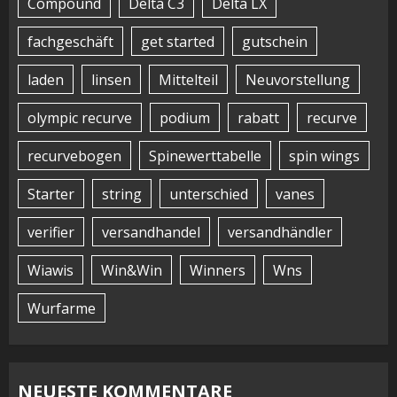
Compound
Delta C3
Delta LX
fachgeschäft
get started
gutschein
laden
linsen
Mittelteil
Neuvorstellung
olympic recurve
podium
rabatt
recurve
recurvebogen
Spinewerttabelle
spin wings
Starter
string
unterschied
vanes
verifier
versandhandel
versandhändler
Wiawis
Win&Win
Winners
Wns
Wurfarme
NEUESTE KOMMENTARE