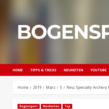
Skip
to
content
HOME
TIPPS & TRICKS
NEUHEITEN
YOUTUBE
Home
2019
März
5
Neu: Specialty Archery
Bogensport
Neuheiten
Top