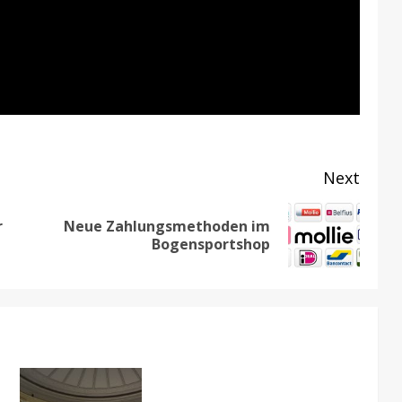
Next
r
Neue Zahlungsmethoden im
Previous
Next
Bogensportshop
post:
post: