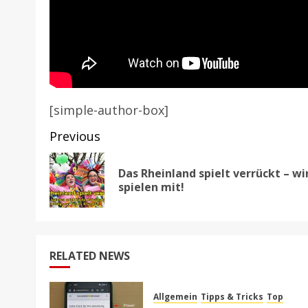
[simple-author-box]
Post
Previous
navigation
Das Rheinland spielt verrückt – wi
spielen mit!
RELATED NEWS
Allgemein
Tipps & Tricks
Top