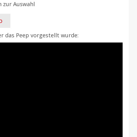
n zur Auswahl
p
er das Peep vorgestellt wurde: