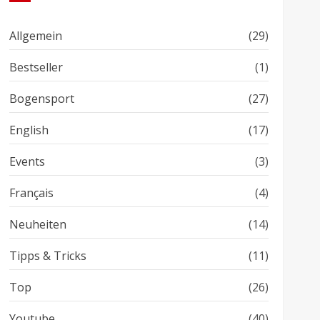
Allgemein
(29)
Bestseller
(1)
Bogensport
(27)
English
(17)
Events
(3)
Français
(4)
Neuheiten
(14)
Tipps & Tricks
(11)
Top
(26)
Youtube
(40)