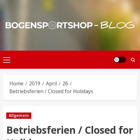
Skip
to
content
Primary
Menu
Home
2019
April
26
Betriebsferien / Closed for Holidays
Allgemein
Betriebsferien / Closed for