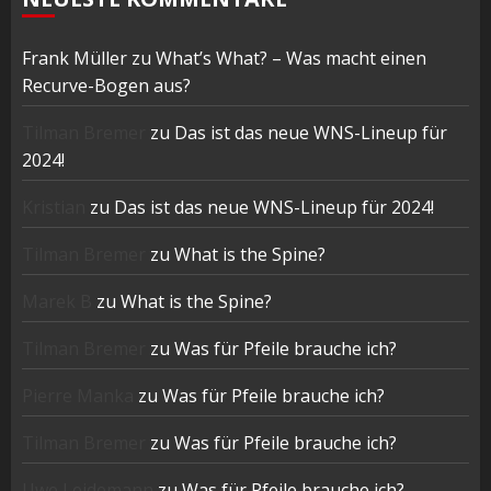
Frank Müller
zu
What’s What? – Was macht einen
Recurve-Bogen aus?
Tilman Bremer
zu
Das ist das neue WNS-Lineup für
2024!
Kristian
zu
Das ist das neue WNS-Lineup für 2024!
Tilman Bremer
zu
What is the Spine?
Marek B
zu
What is the Spine?
Tilman Bremer
zu
Was für Pfeile brauche ich?
Pierre Manka
zu
Was für Pfeile brauche ich?
Tilman Bremer
zu
Was für Pfeile brauche ich?
Uwe Leidemann
zu
Was für Pfeile brauche ich?