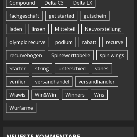
Compound
Delta C3
Delta LX
fachgeschäft
get started
gutschein
laden
linsen
Mittelteil
Neuvorstellung
olympic recurve
podium
rabatt
recurve
recurvebogen
Spinewerttabelle
spin wings
Starter
string
unterschied
vanes
verifier
versandhandel
versandhändler
Wiawis
Win&Win
Winners
Wns
Wurfarme
NEUESTE KOMMENTARE