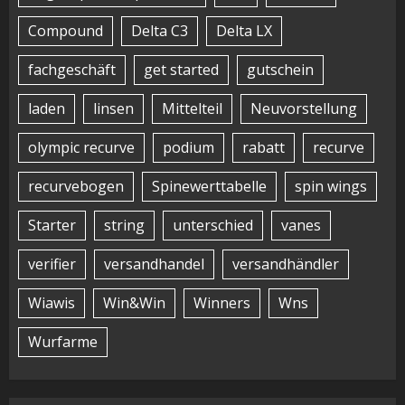
Compound
Delta C3
Delta LX
fachgeschäft
get started
gutschein
laden
linsen
Mittelteil
Neuvorstellung
olympic recurve
podium
rabatt
recurve
recurvebogen
Spinewerttabelle
spin wings
Starter
string
unterschied
vanes
verifier
versandhandel
versandhändler
Wiawis
Win&Win
Winners
Wns
Wurfarme