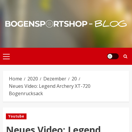
Skip
to
content
Primary
Menu
Home
2020
Dezember
20
Neues Video: Legend Archery XT-720
Bogenrucksack
Youtube
Neues Video: Legend