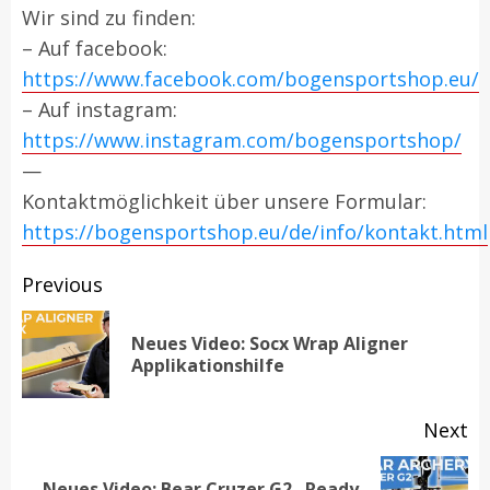
Wir sind zu finden:
– Auf facebook:
https://www.facebook.com/bogensportshop.eu/
– Auf instagram:
https://www.instagram.com/bogensportshop/
—
Kontaktmöglichkeit über unsere Formular:
https://bogensportshop.eu/de/info/kontakt.html
Post
Previous
navigation
Neues Video: Socx Wrap Aligner
Pr
Applikationshilfe
po
Next
Neues Video: Bear Cruzer G2 „Ready