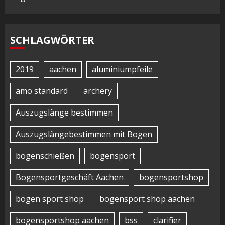
SCHLAGWÖRTER
2019
aachen
aluminiumpfeile
amo standard
archery
Auszugslänge bestimmen
Auszugslängebestimmen mit Bogen
bogenschießen
bogensport
Bogensportgeschäft Aachen
bogensportshop
bogen sport shop
bogensport shop aachen
bogensportshop aachen
bss
clarifier