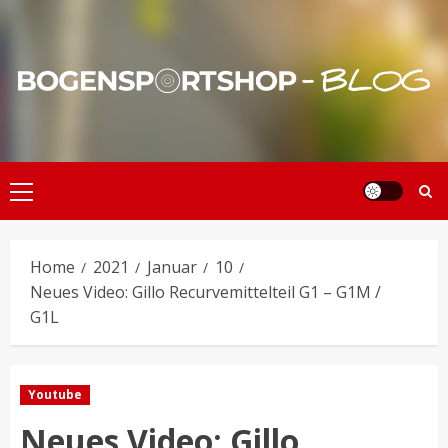
Skip
to
content
Primary
Menu
Home
2021
Januar
10
Neues Video: Gillo Recurvemittelteil G1 – G1M /
G1L
Youtube
Neues Video: Gillo