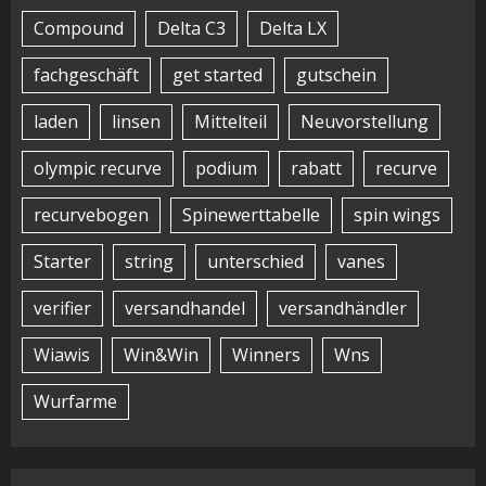
Compound
Delta C3
Delta LX
fachgeschäft
get started
gutschein
laden
linsen
Mittelteil
Neuvorstellung
olympic recurve
podium
rabatt
recurve
recurvebogen
Spinewerttabelle
spin wings
Starter
string
unterschied
vanes
verifier
versandhandel
versandhändler
Wiawis
Win&Win
Winners
Wns
Wurfarme