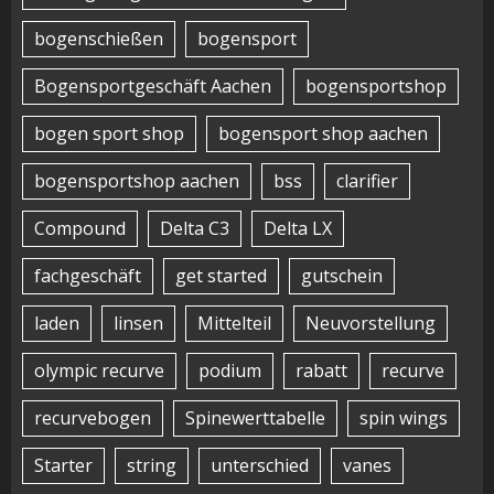
bogenschießen
bogensport
Bogensportgeschäft Aachen
bogensportshop
bogen sport shop
bogensport shop aachen
bogensportshop aachen
bss
clarifier
Compound
Delta C3
Delta LX
fachgeschäft
get started
gutschein
laden
linsen
Mittelteil
Neuvorstellung
olympic recurve
podium
rabatt
recurve
recurvebogen
Spinewerttabelle
spin wings
Starter
string
unterschied
vanes