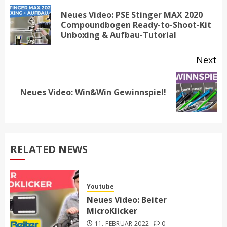
navigation
Neues Video: PSE Stinger MAX 2020
Pr
Compoundbogen Ready-to-Shoot-Kit
Unboxing & Aufbau-Tutorial
po
Next
Next
Neues Video: Win&Win Gewinnspiel!
post:
RELATED NEWS
Youtube
Neues Video: Beiter
MicroKlicker
11. FEBRUAR 2022
0