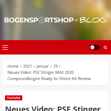
Skip
to
content
Primary
Menu
Home
2021
Januar
29
Neues Video: PSE Stinger MAX 2020
Compoundbogen Ready-to-Shoot-Kit Review
Youtube
Neues Video: PSE Stinger