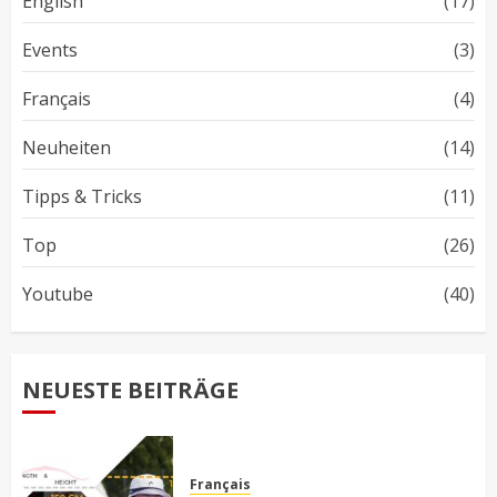
English
(17)
Events
(3)
Français
(4)
Neuheiten
(14)
Tipps & Tricks
(11)
Top
(26)
Youtube
(40)
NEUESTE BEITRÄGE
Français