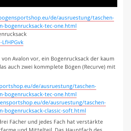
/bogensportshop.eu/de/ausruestung/taschen-
on-bogenrucksack-tec-one.html
enrucksack
W-LfHPGvk
e von Avalon vor, ein Bogenrucksack der kaum
ß das auch zwei kommplete Bögen (Recurve) mit
portshop.eu/de/ausruestung/taschen-
on-bogenrucksack-tec-one.html
gensportshop.eu/de/ausruestung/taschen-
n-bogenrucksack-classic-soft.html
drei Fächer und jedes Fach hat verstärkte
rfarme und Mittelteil. Das Hauptfach des