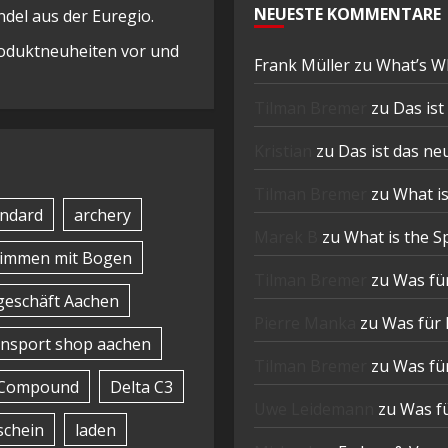
NEUESTE KOMMENTARE
el aus der Euregio.
Produktneuheiten vor und
Frank Müller
zu
What’s W
Tilman Bremer
zu
Das is
Kristian
zu
Das ist das n
Tilman Bremer
zu
What is
ndard
archery
Marek B
zu
What is the S
timmen mit Bogen
Tilman Bremer
zu
Was für
eschäft Aachen
Pierre Manka
zu
Was für 
nsport shop aachen
Tilman Bremer
zu
Was für
Compound
Delta C3
Uwe Leidemann
zu
Was fü
schein
laden