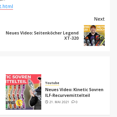
t.html
Next
Neues Video: Seitenköcher Legend
Previous
Next
XT-320
post:
post:
Youtube
Neues Video: Kinetic Sovren
ILF-Recurvemittelteil
21. MAI 2021
0