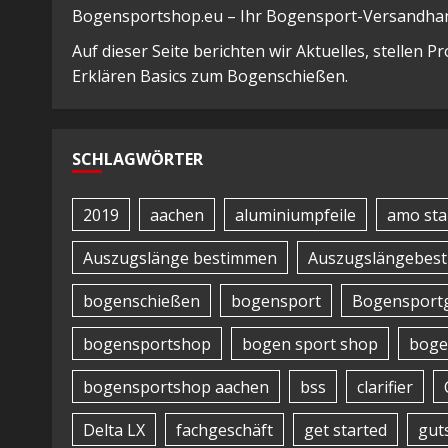
Bogensportshop.eu – Ihr Bogensport-Versandhand
Auf dieser Seite berichten wir Aktuelles, stellen 
Erklären Basics zum Bogenschießen.
SCHLAGWÖRTER
2019
aachen
aluminiumpfeile
amo sta
Auszugslänge bestimmen
Auszugslängebes
bogenschießen
bogensport
Bogensportg
bogensportshop
bogen sport shop
boge
bogensportshop aachen
bss
clarifier
Delta LX
fachgeschäft
get started
gut