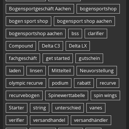
Bogensportgeschäft Aachen
bogensportshop
bogen sport shop
bogensport shop aachen
bogensportshop aachen
bss
clarifier
Compound
Delta C3
Delta LX
fachgeschäft
get started
gutschein
laden
linsen
Mittelteil
Neuvorstellung
olympic recurve
podium
rabatt
recurve
recurvebogen
Spinewerttabelle
spin wings
Starter
string
unterschied
vanes
verifier
versandhandel
versandhändler