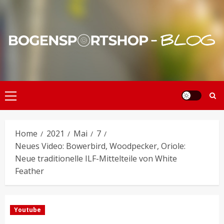
Skip
to
content
Primary
Menu
Home
2021
Mai
7
Neues Video: Bowerbird, Woodpecker, Oriole:
Neue traditionelle ILF-Mittelteile von White
Feather
Youtube