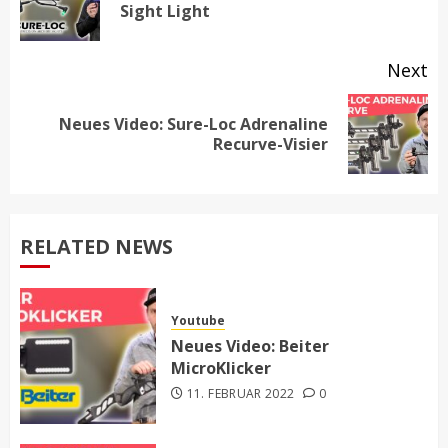
Sight Light
po
Next
Neues Video: Sure-Loc Adrenaline
Next
Recurve-Visier
post:
RELATED NEWS
Youtube
Neues Video: Beiter
MicroKlicker
11. FEBRUAR 2022
0