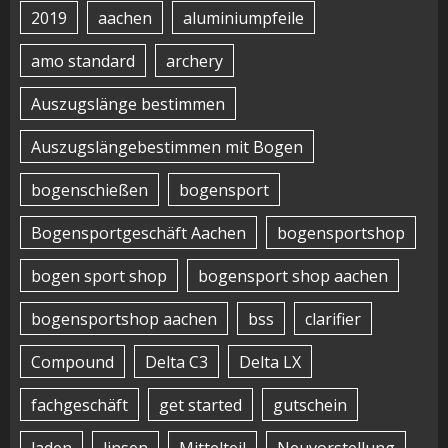
2019
aachen
aluminiumpfeile
amo standard
archery
Auszugslänge bestimmen
Auszugslängebestimmen mit Bogen
bogenschießen
bogensport
Bogensportgeschäft Aachen
bogensportshop
bogen sport shop
bogensport shop aachen
bogensportshop aachen
bss
clarifier
Compound
Delta C3
Delta LX
fachgeschäft
get started
gutschein
laden
linsen
Mittelteil
Neuvorstellung