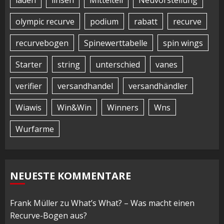
olympic recurve
podium
rabatt
recurve
recurvebogen
Spinewerttabelle
spin wings
Starter
string
unterschied
vanes
verifier
versandhandel
versandhändler
Wiawis
Win&Win
Winners
Wns
Wurfarme
NEUESTE KOMMENTARE
Frank Müller
zu
What’s What? – Was macht einen
Recurve-Bogen aus?