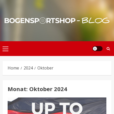
Skip
to
content
Primary
Menu
Home
2024
Oktober
Monat:
Oktober 2024