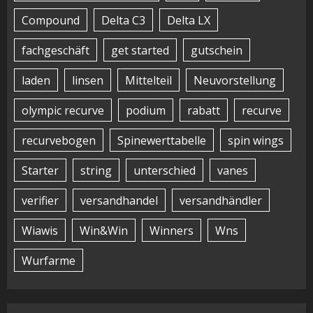
Compound
Delta C3
Delta LX
fachgeschäft
get started
gutschein
laden
linsen
Mittelteil
Neuvorstellung
olympic recurve
podium
rabatt
recurve
recurvebogen
Spinewerttabelle
spin wings
Starter
string
unterschied
vanes
verifier
versandhandel
versandhändler
Wiawis
Win&Win
Winners
Wns
Wurfarme