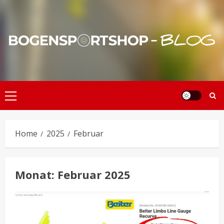
Skip
to
content
Primary
Menu
Home
2025
Februar
Monat:
Februar 2025