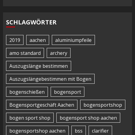
SCHLAGWÖRTER
2019
aachen
aluminiumpfeile
amo standard
archery
Auszugslänge bestimmen
Auszugslängebestimmen mit Bogen
bogenschießen
bogensport
Bogensportgeschäft Aachen
bogensportshop
bogen sport shop
bogensport shop aachen
bogensportshop aachen
bss
clarifier