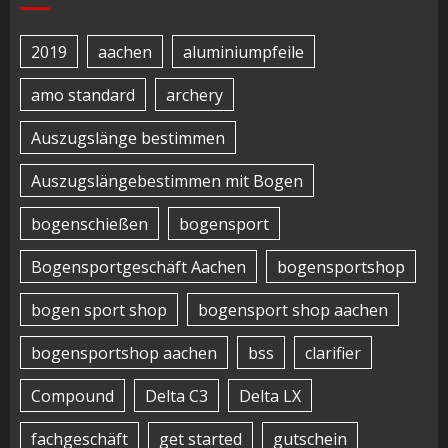
2019
aachen
aluminiumpfeile
amo standard
archery
Auszugslänge bestimmen
Auszugslängebestimmen mit Bogen
bogenschießen
bogensport
Bogensportgeschäft Aachen
bogensportshop
bogen sport shop
bogensport shop aachen
bogensportshop aachen
bss
clarifier
Compound
Delta C3
Delta LX
fachgeschäft
get started
gutschein