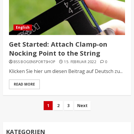
English
Get Started: Attach Clamp-on
Nocking Point to the String
BSS BOGENSPORTSHOP
15. FEBRUAR 2022
0
Klicken Sie hier um diesen Beitrag auf Deutsch zu...
READ MORE
Seitennummerierun
1
2
3
Next
der
Beiträge
KATEGORIEN