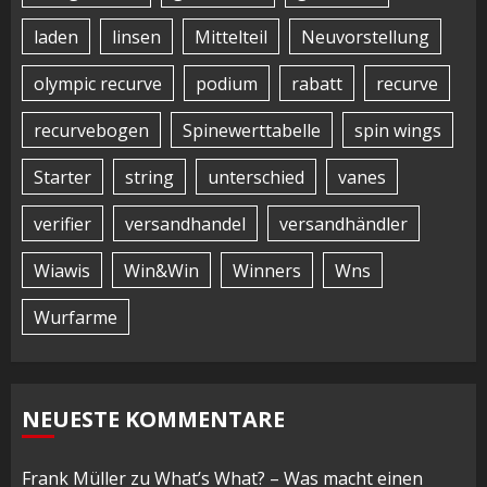
laden
linsen
Mittelteil
Neuvorstellung
olympic recurve
podium
rabatt
recurve
recurvebogen
Spinewerttabelle
spin wings
Starter
string
unterschied
vanes
verifier
versandhandel
versandhändler
Wiawis
Win&Win
Winners
Wns
Wurfarme
NEUESTE KOMMENTARE
Frank Müller
zu
What’s What? – Was macht einen