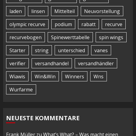
laden
linsen
Mittelteil
Neuvorstellung
olympic recurve
podium
rabatt
recurve
recurvebogen
Spinewerttabelle
spin wings
Starter
string
unterschied
vanes
verifier
versandhandel
versandhändler
Wiawis
Win&Win
Winners
Wns
Wurfarme
NEUESTE KOMMENTARE
Frank Müller
zu
What’s What? – Was macht einen