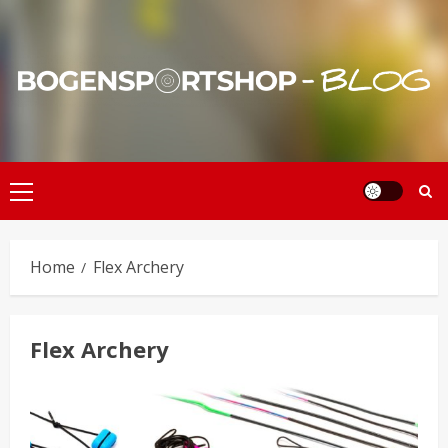
Skip
to
content
Primary
Menu
Home
Flex Archery
Flex Archery