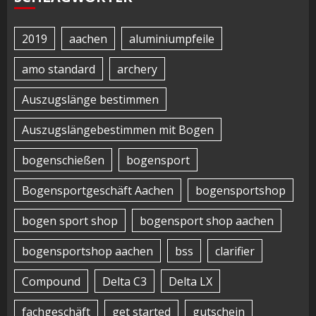
2019
aachen
aluminiumpfeile
amo standard
archery
Auszugslänge bestimmen
Auszugslängebestimmen mit Bogen
bogenschießen
bogensport
Bogensportgeschäft Aachen
bogensportshop
bogen sport shop
bogensport shop aachen
bogensportshop aachen
bss
clarifier
Compound
Delta C3
Delta LX
fachgeschäft
get started
gutschein