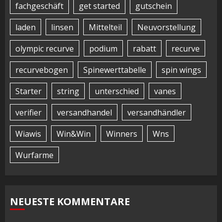
fachgeschäft
get started
gutschein
laden
linsen
Mittelteil
Neuvorstellung
olympic recurve
podium
rabatt
recurve
recurvebogen
Spinewerttabelle
spin wings
Starter
string
unterschied
vanes
verifier
versandhandel
versandhändler
Wiawis
Win&Win
Winners
Wns
Wurfarme
NEUESTE KOMMENTARE