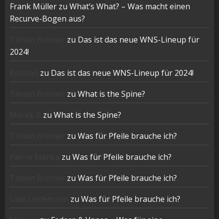
Frank Müller
zu
What’s What? – Was macht einen
Recurve-Bogen aus?
Tilman Bremer
zu
Das ist das neue WNS-Lineup für
2024!
Kristian
zu
Das ist das neue WNS-Lineup für 2024!
Tilman Bremer
zu
What is the Spine?
Marek B
zu
What is the Spine?
Tilman Bremer
zu
Was für Pfeile brauche ich?
Pierre Manka
zu
Was für Pfeile brauche ich?
Tilman Bremer
zu
Was für Pfeile brauche ich?
Uwe Leidemann
zu
Was für Pfeile brauche ich?