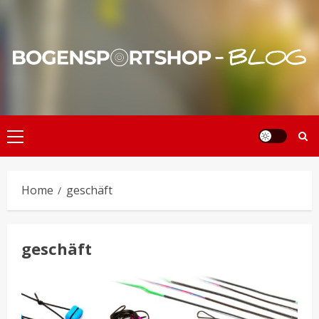
Skip
to
content
Primary
Menu
Home
geschäft
geschäft