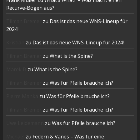
Frank Müller
zu
What’s What? – Was macht einen
Recurve-Bogen aus?
Tilman Bremer
zu
Das ist das neue WNS-Lineup für
2024!
Kristian
zu
Das ist das neue WNS-Lineup für 2024!
Tilman Bremer
zu
What is the Spine?
Marek B
zu
What is the Spine?
Tilman Bremer
zu
Was für Pfeile brauche ich?
Pierre Manka
zu
Was für Pfeile brauche ich?
Tilman Bremer
zu
Was für Pfeile brauche ich?
Uwe Leidemann
zu
Was für Pfeile brauche ich?
Michael
zu
Federn & Vanes – Was für eine