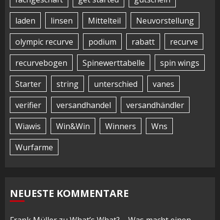
laden
linsen
Mittelteil
Neuvorstellung
olympic recurve
podium
rabatt
recurve
recurvebogen
Spinewerttabelle
spin wings
Starter
string
unterschied
vanes
verifier
versandhandel
versandhändler
Wiawis
Win&Win
Winners
Wns
Wurfarme
NEUESTE KOMMENTARE