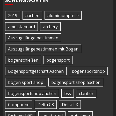
SCHLAGWÖRTER
2019
aachen
aluminiumpfeile
amo standard
archery
Auszugslänge bestimmen
Auszugslängebestimmen mit Bogen
bogenschießen
bogensport
Bogensportgeschäft Aachen
bogensportshop
bogen sport shop
bogensport shop aachen
bogensportshop aachen
bss
clarifier
Compound
Delta C3
Delta LX
fachgeschäft
get started
gutschein