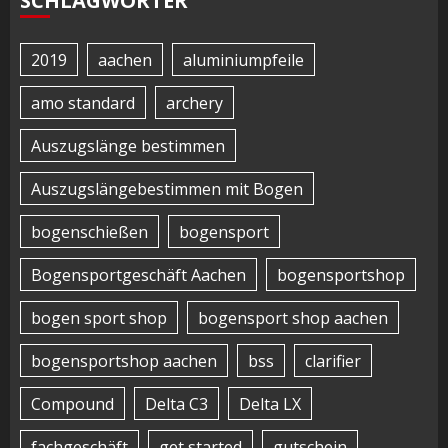
SCHLAGWÖRTER
2019
aachen
aluminiumpfeile
amo standard
archery
Auszugslänge bestimmen
Auszugslängebestimmen mit Bogen
bogenschießen
bogensport
Bogensportgeschäft Aachen
bogensportshop
bogen sport shop
bogensport shop aachen
bogensportshop aachen
bss
clarifier
Compound
Delta C3
Delta LX
fachgeschäft
get started
gutschein