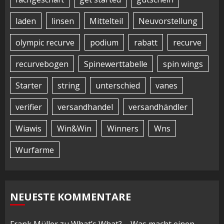
laden
linsen
Mittelteil
Neuvorstellung
olympic recurve
podium
rabatt
recurve
recurvebogen
Spinewerttabelle
spin wings
Starter
string
unterschied
vanes
verifier
versandhandel
versandhändler
Wiawis
Win&Win
Winners
Wns
Wurfarme
NEUESTE KOMMENTARE