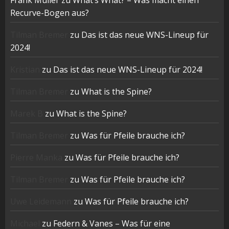
Frank Müller
zu
What’s What? – Was macht einen
Recurve-Bogen aus?
Tilman Bremer
zu
Das ist das neue WNS-Lineup für
2024!
Kristian
zu
Das ist das neue WNS-Lineup für 2024!
Tilman Bremer
zu
What is the Spine?
Marek B
zu
What is the Spine?
Tilman Bremer
zu
Was für Pfeile brauche ich?
Pierre Manka
zu
Was für Pfeile brauche ich?
Tilman Bremer
zu
Was für Pfeile brauche ich?
Uwe Leidemann
zu
Was für Pfeile brauche ich?
Michael
zu
Federn & Vanes – Was für eine