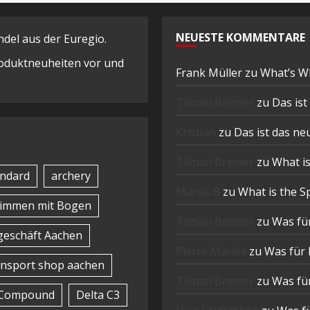
NEUESTE KOMMENTARE
el aus der Euregio.
Produktneuheiten vor und
Frank Müller
zu
What’s W
Tilman Bremer
zu
Das is
Kristian
zu
Das ist das n
Tilman Bremer
zu
What is
ndard
archery
Marek B
zu
What is the S
timmen mit Bogen
Tilman Bremer
zu
Was für
eschäft Aachen
Pierre Manka
zu
Was für 
nsport shop aachen
Tilman Bremer
zu
Was für
Compound
Delta C3