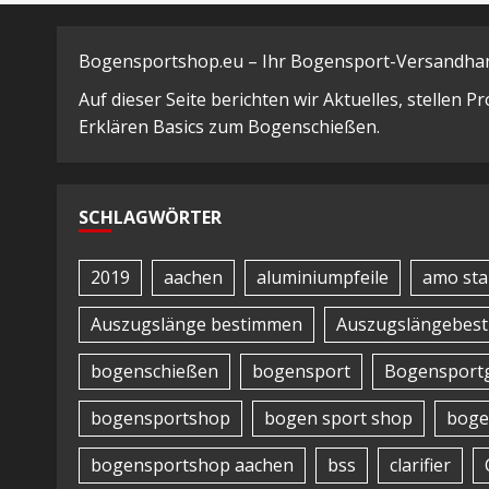
Bogensportshop.eu – Ihr Bogensport-Versandhand
Auf dieser Seite berichten wir Aktuelles, stellen 
Erklären Basics zum Bogenschießen.
SCHLAGWÖRTER
2019
aachen
aluminiumpfeile
amo sta
Auszugslänge bestimmen
Auszugslängebes
bogenschießen
bogensport
Bogensportg
bogensportshop
bogen sport shop
boge
bogensportshop aachen
bss
clarifier