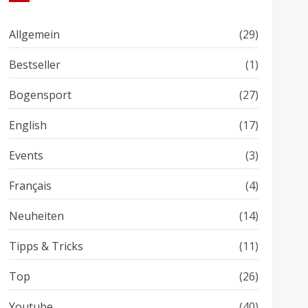
Allgemein
(29)
Bestseller
(1)
Bogensport
(27)
English
(17)
Events
(3)
Français
(4)
Neuheiten
(14)
Tipps & Tricks
(11)
Top
(26)
Youtube
(40)