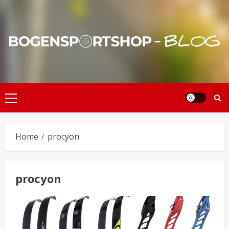
Skip
to
content
Primary
Menu
Home
procyon
procyon