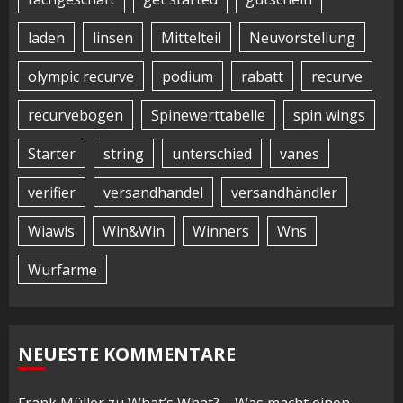
laden
linsen
Mittelteil
Neuvorstellung
olympic recurve
podium
rabatt
recurve
recurvebogen
Spinewerttabelle
spin wings
Starter
string
unterschied
vanes
verifier
versandhandel
versandhändler
Wiawis
Win&Win
Winners
Wns
Wurfarme
NEUESTE KOMMENTARE