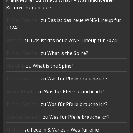
Frank Müller
zu
What’s What? – Was macht einen
Recurve-Bogen aus?
Tilman Bremer
zu
Das ist das neue WNS-Lineup für
2024!
Kristian
zu
Das ist das neue WNS-Lineup für 2024!
Tilman Bremer
zu
What is the Spine?
Marek B
zu
What is the Spine?
Tilman Bremer
zu
Was für Pfeile brauche ich?
Pierre Manka
zu
Was für Pfeile brauche ich?
Tilman Bremer
zu
Was für Pfeile brauche ich?
Uwe Leidemann
zu
Was für Pfeile brauche ich?
Michael
zu
Federn & Vanes – Was für eine