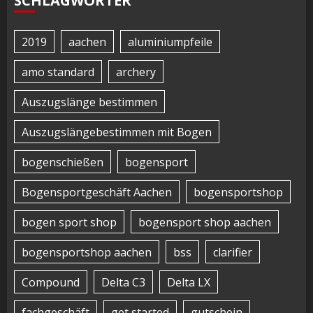
SCHLAGWÖRTER
2019
aachen
aluminiumpfeile
amo standard
archery
Auszugslänge bestimmen
Auszugslängebestimmen mit Bogen
bogenschießen
bogensport
Bogensportgeschäft Aachen
bogensportshop
bogen sport shop
bogensport shop aachen
bogensportshop aachen
bss
clarifier
Compound
Delta C3
Delta LX
fachgeschäft
get started
gutschein