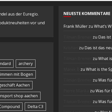
NEUESTE KOMMENTARE
el aus der Euregio.
Produktneuheiten vor und
Frank Müller
zu
What’s W
Tilman Bremer
zu
Das is
Kristian
zu
Das ist das n
Tilman Bremer
zu
What is
ndard
archery
Marek B
zu
What is the S
timmen mit Bogen
Tilman Bremer
zu
Was für
eschäft Aachen
Pierre Manka
zu
Was für 
nsport shop aachen
Tilman Bremer
zu
Was für
Compound
Delta C3