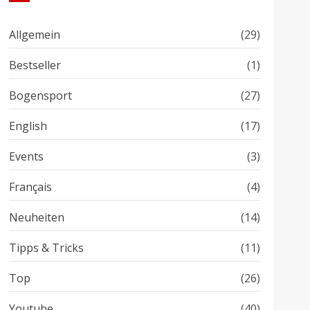
Allgemein
(29)
Bestseller
(1)
Bogensport
(27)
English
(17)
Events
(3)
Français
(4)
Neuheiten
(14)
Tipps & Tricks
(11)
Top
(26)
Youtube
(40)