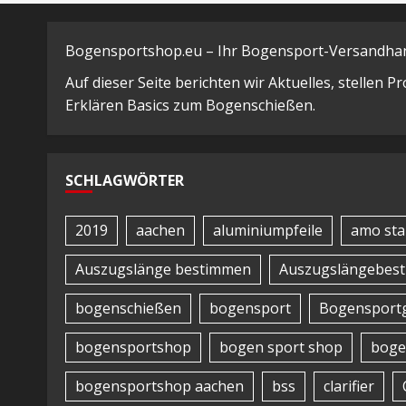
Bogensportshop.eu – Ihr Bogensport-Versandhand
Auf dieser Seite berichten wir Aktuelles, stellen 
Erklären Basics zum Bogenschießen.
SCHLAGWÖRTER
2019
aachen
aluminiumpfeile
amo sta
Auszugslänge bestimmen
Auszugslängebes
bogenschießen
bogensport
Bogensportg
bogensportshop
bogen sport shop
boge
bogensportshop aachen
bss
clarifier