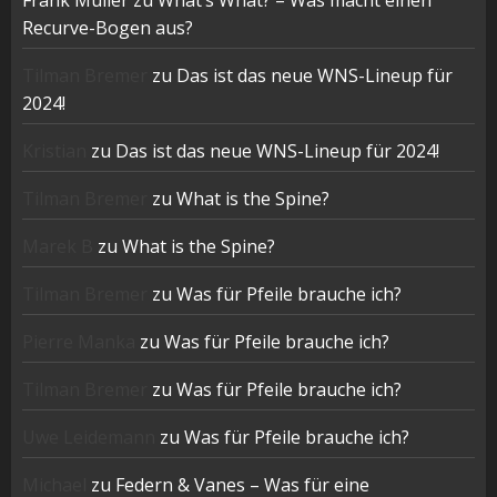
Frank Müller
zu
What’s What? – Was macht einen
Recurve-Bogen aus?
Tilman Bremer
zu
Das ist das neue WNS-Lineup für
2024!
Kristian
zu
Das ist das neue WNS-Lineup für 2024!
Tilman Bremer
zu
What is the Spine?
Marek B
zu
What is the Spine?
Tilman Bremer
zu
Was für Pfeile brauche ich?
Pierre Manka
zu
Was für Pfeile brauche ich?
Tilman Bremer
zu
Was für Pfeile brauche ich?
Uwe Leidemann
zu
Was für Pfeile brauche ich?
Michael
zu
Federn & Vanes – Was für eine