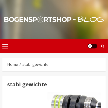
Skip
to
content
Primary
Menu
Home
stabi gewichte
stabi gewichte