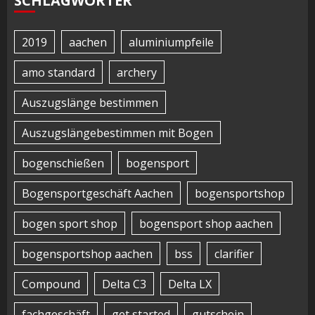
SCHLAGWÖRTER
2019
aachen
aluminiumpfeile
amo standard
archery
Auszugslänge bestimmen
Auszugslängebestimmen mit Bogen
bogenschießen
bogensport
Bogensportgeschäft Aachen
bogensportshop
bogen sport shop
bogensport shop aachen
bogensportshop aachen
bss
clarifier
Compound
Delta C3
Delta LX
fachgeschäft
get started
gutschein