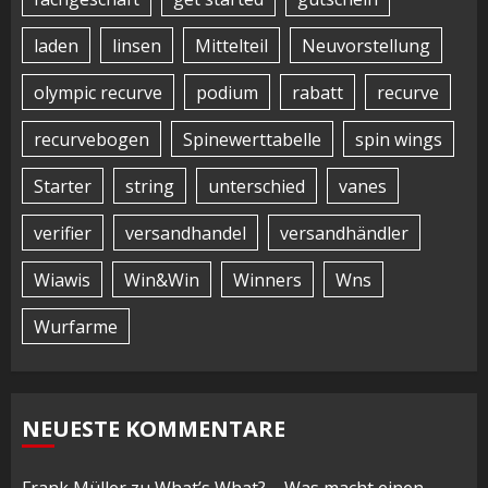
laden
linsen
Mittelteil
Neuvorstellung
olympic recurve
podium
rabatt
recurve
recurvebogen
Spinewerttabelle
spin wings
Starter
string
unterschied
vanes
verifier
versandhandel
versandhändler
Wiawis
Win&Win
Winners
Wns
Wurfarme
NEUESTE KOMMENTARE