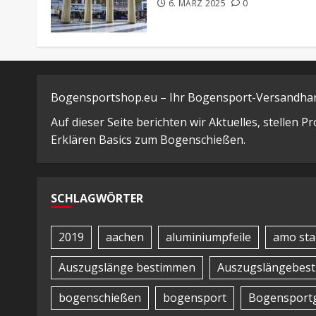
6. MÄRZ 2025
0
Bogensportshop.eu – Ihr Bogensport-Versandhand
Auf dieser Seite berichten wir Aktuelles, stellen 
Erklären Basics zum Bogenschießen.
SCHLAGWÖRTER
2019
aachen
aluminiumpfeile
amo sta
Auszugslänge bestimmen
Auszugslängebes
bogenschießen
bogensport
Bogensportg