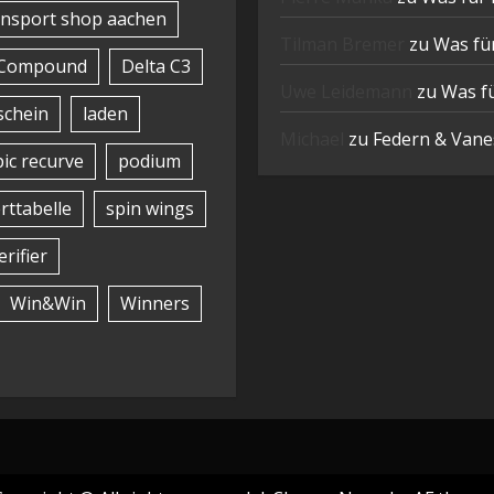
nsport shop aachen
Tilman Bremer
zu
Was für
Compound
Delta C3
Uwe Leidemann
zu
Was fü
schein
laden
Michael
zu
Federn & Vanes
ic recurve
podium
rttabelle
spin wings
erifier
Win&Win
Winners