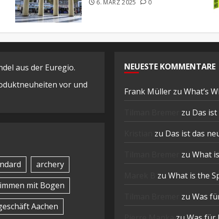
6. MÄRZ 2025
0
NEUESTE KOMMENTARE
el aus der Euregio.
Produktneuheiten vor und
Frank Müller
zu
What’s W
Tilman Bremer
zu
Das is
Kristian
zu
Das ist das n
Tilman Bremer
zu
What is
ndard
archery
Marek B
zu
What is the S
timmen mit Bogen
Tilman Bremer
zu
Was für
eschäft Aachen
Pierre Manka
zu
Was für 