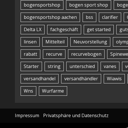
bogensportshop
bogen sport shop
boge
bogensportshop aachen
bss
clarifier
Delta LX
fachgeschäft
get started
gut
linsen
Mittelteil
Neuvorstellung
olymp
rabatt
recurve
recurvebogen
Spinewe
Starter
string
unterschied
vanes
v
versandhandel
versandhändler
Wiawis
Wns
Wurfarme
Impressum
Privatsphäre und Datenschutz