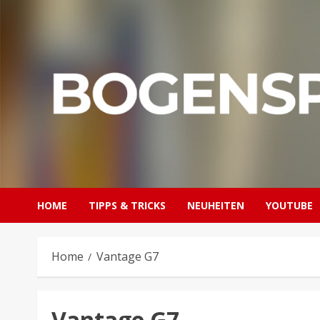
Skip
to
content
HOME
TIPPS & TRICKS
NEUHEITEN
YOUTUBE
Home
Vantage G7
Vantage G7