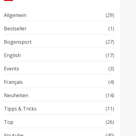
Allgemein
(29)
Bestseller
(1)
Bogensport
(27)
English
(17)
Events
(3)
Français
(4)
Neuheiten
(14)
Tipps & Tricks
(11)
Top
(26)
Youtube
(40)