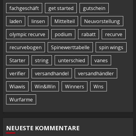
fachgeschäft
get started
gutschein
laden
linsen
Mittelteil
Neuvorstellung
olympic recurve
podium
rabatt
recurve
recurvebogen
Spinewerttabelle
spin wings
Starter
string
unterschied
vanes
verifier
versandhandel
versandhändler
Wiawis
Win&Win
Winners
Wns
Wurfarme
NEUESTE KOMMENTARE