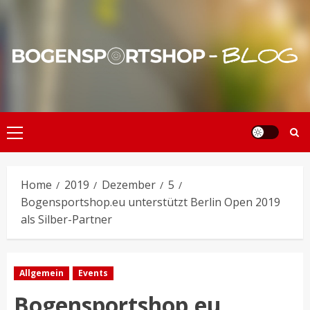
Skip
to
content
Primary
Menu
Home
2019
Dezember
5
Bogensportshop.eu unterstützt Berlin Open 2019
als Silber-Partner
Allgemein
Events
Bogensportshop.eu