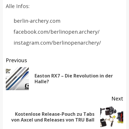
Alle Infos:
berlin-archery.com
facebook.com/berlinopen.archery/
instagram.com/berlinopenarchery/
Post
Previous
navigation
Easton RX7 – Die Revolution in der
Pr
Halle?
po
Next
Kostenlose Release-Pouch zu Tabs
Next
von Axcel und Releases von TRU Ball
post: