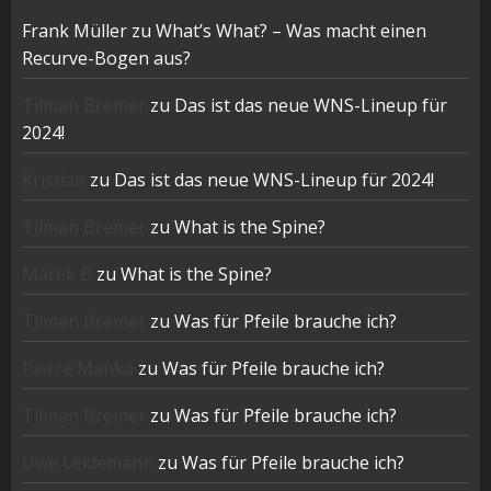
Frank Müller
zu
What’s What? – Was macht einen
Recurve-Bogen aus?
Tilman Bremer
zu
Das ist das neue WNS-Lineup für
2024!
Kristian
zu
Das ist das neue WNS-Lineup für 2024!
Tilman Bremer
zu
What is the Spine?
Marek B
zu
What is the Spine?
Tilman Bremer
zu
Was für Pfeile brauche ich?
Pierre Manka
zu
Was für Pfeile brauche ich?
Tilman Bremer
zu
Was für Pfeile brauche ich?
Uwe Leidemann
zu
Was für Pfeile brauche ich?