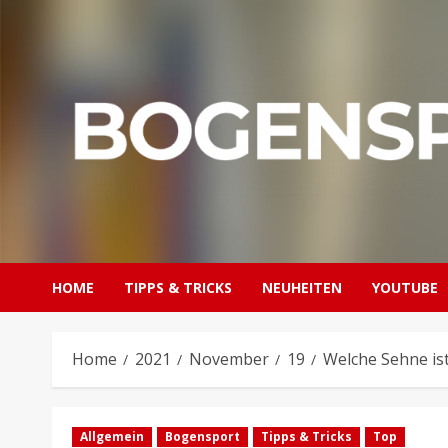
Skip
to
content
HOME
TIPPS & TRICKS
NEUHEITEN
YOUTUBE
Home
2021
November
19
Welche Sehne is
Allgemein
Bogensport
Tipps & Tricks
Top