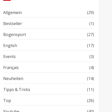
Allgemein
(29)
Bestseller
(1)
Bogensport
(27)
English
(17)
Events
(3)
Français
(4)
Neuheiten
(14)
Tipps & Tricks
(11)
Top
(26)
Youtube
(40)