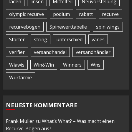
laden
linsen
Mittelteil
Neuvorstellung
olympic recurve
podium
rabatt
recurve
recurvebogen
Spinewerttabelle
spin wings
Starter
string
unterschied
vanes
verifier
versandhandel
versandhändler
Wiawis
Win&Win
Winners
Wns
Wurfarme
NEUESTE KOMMENTARE
Frank Müller
zu
What’s What? – Was macht einen
Recurve-Bogen aus?