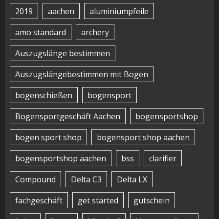
2019
aachen
aluminiumpfeile
amo standard
archery
Auszugslänge bestimmen
Auszugslängebestimmen mit Bogen
bogenschießen
bogensport
Bogensportgeschäft Aachen
bogensportshop
bogen sport shop
bogensport shop aachen
bogensportshop aachen
bss
clarifier
Compound
Delta C3
Delta LX
fachgeschäft
get started
gutschein