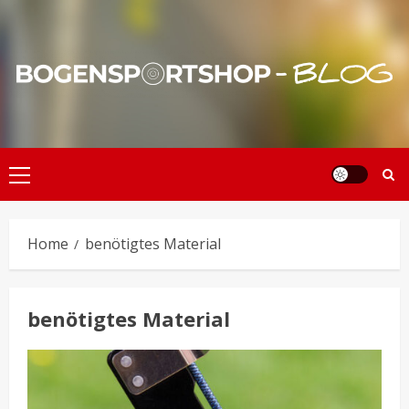
Skip
to
content
Primary
Menu
Home
benötigtes Material
benötigtes Material