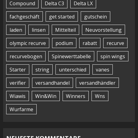
Compound
Delta C3
Delta LX
fachgeschäft
get started
gutschein
laden
linsen
Mittelteil
Neuvorstellung
olympic recurve
podium
rabatt
recurve
recurvebogen
Spinewerttabelle
spin wings
Starter
string
unterschied
vanes
verifier
versandhandel
versandhändler
Wiawis
Win&Win
Winners
Wns
Wurfarme