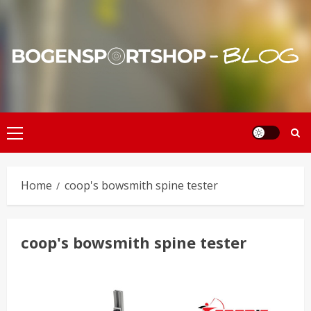
Skip
to
content
Primary
Menu
Home
coop's bowsmith spine tester
coop's bowsmith spine tester