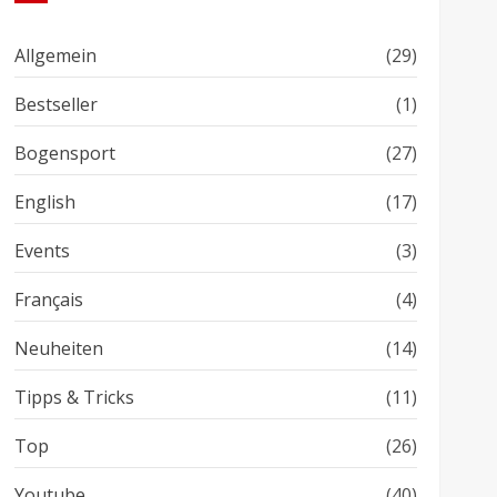
Allgemein
(29)
Bestseller
(1)
Bogensport
(27)
English
(17)
Events
(3)
Français
(4)
Neuheiten
(14)
Tipps & Tricks
(11)
Top
(26)
Youtube
(40)