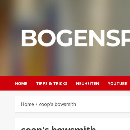
Skip
to
content
HOME
TIPPS & TRICKS
NEUHEITEN
YOUTUBE
Home
coop's bowsmith
coop's bowsmith