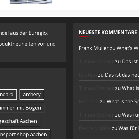
NEUESTE KOMMENTARE
el aus der Euregio.
Produktneuheiten vor und
Frank Müller
zu
What’s W
Tilman Bremer
zu
Das is
Kristian
zu
Das ist das n
Tilman Bremer
zu
What is
ndard
archery
Marek B
zu
What is the S
timmen mit Bogen
Tilman Bremer
zu
Was für
eschäft Aachen
Pierre Manka
zu
Was für 
nsport shop aachen