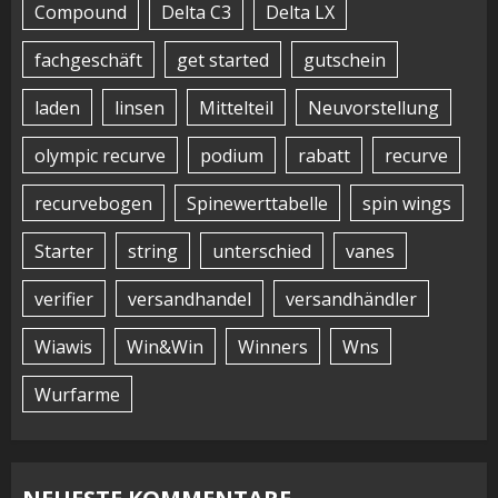
Compound
Delta C3
Delta LX
fachgeschäft
get started
gutschein
laden
linsen
Mittelteil
Neuvorstellung
olympic recurve
podium
rabatt
recurve
recurvebogen
Spinewerttabelle
spin wings
Starter
string
unterschied
vanes
verifier
versandhandel
versandhändler
Wiawis
Win&Win
Winners
Wns
Wurfarme