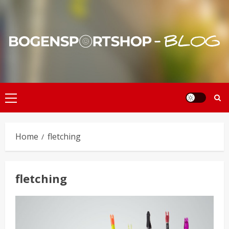
Skip
to
content
Primary
Menu
Home
fletching
fletching