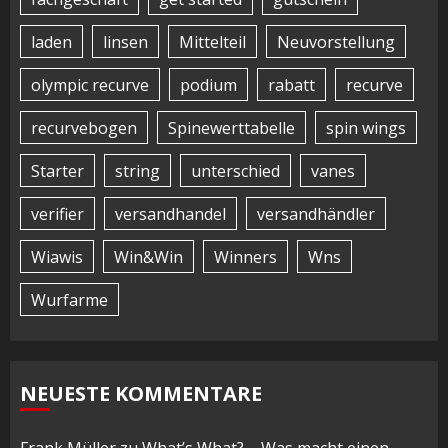
laden
linsen
Mittelteil
Neuvorstellung
olympic recurve
podium
rabatt
recurve
recurvebogen
Spinewerttabelle
spin wings
Starter
string
unterschied
vanes
verifier
versandhandel
versandhändler
Wiawis
Win&Win
Winners
Wns
Wurfarme
NEUESTE KOMMENTARE