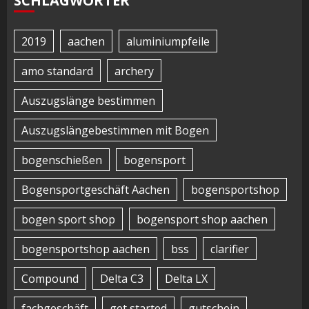
SCHLAGWÖRTER
2019
aachen
aluminiumpfeile
amo standard
archery
Auszugslänge bestimmen
Auszugslängebestimmen mit Bogen
bogenschießen
bogensport
Bogensportgeschäft Aachen
bogensportshop
bogen sport shop
bogensport shop aachen
bogensportshop aachen
bss
clarifier
Compound
Delta C3
Delta LX
fachgeschäft
get started
gutschein