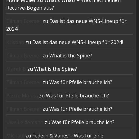
Frank Müller
zu
What’s What? – Was macht einen
Recurve-Bogen aus?
Tilman Bremer
zu
Das ist das neue WNS-Lineup für
2024!
Kristian
zu
Das ist das neue WNS-Lineup für 2024!
Tilman Bremer
zu
What is the Spine?
Marek B
zu
What is the Spine?
Tilman Bremer
zu
Was für Pfeile brauche ich?
Pierre Manka
zu
Was für Pfeile brauche ich?
Tilman Bremer
zu
Was für Pfeile brauche ich?
Uwe Leidemann
zu
Was für Pfeile brauche ich?
Michael
zu
Federn & Vanes – Was für eine