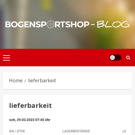
Skip
to
content
Primary
Menu
Home
lieferbarkeit
lieferbarkeit