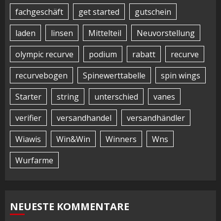
fachgeschäft
get started
gutschein
laden
linsen
Mittelteil
Neuvorstellung
olympic recurve
podium
rabatt
recurve
recurvebogen
Spinewerttabelle
spin wings
Starter
string
unterschied
vanes
verifier
versandhandel
versandhändler
Wiawis
Win&Win
Winners
Wns
Wurfarme
NEUESTE KOMMENTARE