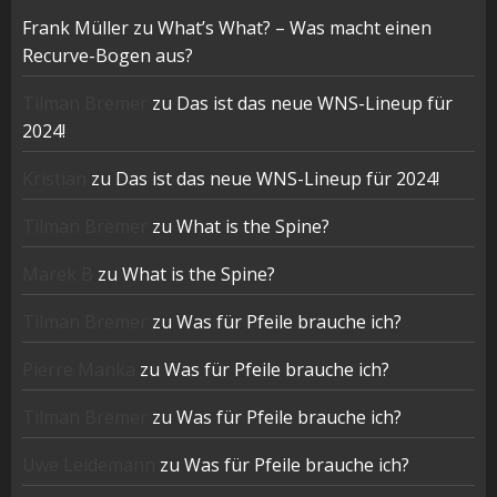
Frank Müller
zu
What’s What? – Was macht einen
Recurve-Bogen aus?
Tilman Bremer
zu
Das ist das neue WNS-Lineup für
2024!
Kristian
zu
Das ist das neue WNS-Lineup für 2024!
Tilman Bremer
zu
What is the Spine?
Marek B
zu
What is the Spine?
Tilman Bremer
zu
Was für Pfeile brauche ich?
Pierre Manka
zu
Was für Pfeile brauche ich?
Tilman Bremer
zu
Was für Pfeile brauche ich?
Uwe Leidemann
zu
Was für Pfeile brauche ich?