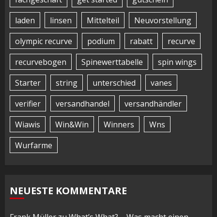
laden
linsen
Mittelteil
Neuvorstellung
olympic recurve
podium
rabatt
recurve
recurvebogen
Spinewerttabelle
spin wings
Starter
string
unterschied
vanes
verifier
versandhandel
versandhändler
Wiawis
Win&Win
Winners
Wns
Wurfarme
NEUESTE KOMMENTARE