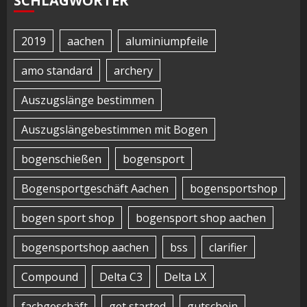
SCHLAGWÖRTER
2019
aachen
aluminiumpfeile
amo standard
archery
Auszugslänge bestimmen
Auszugslängebestimmen mit Bogen
bogenschießen
bogensport
Bogensportgeschäft Aachen
bogensportshop
bogen sport shop
bogensport shop aachen
bogensportshop aachen
bss
clarifier
Compound
Delta C3
Delta LX
fachgeschäft
get started
gutschein