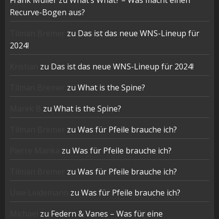
Frank Müller
zu
What’s What? – Was macht einen
Recurve-Bogen aus?
Tilman Bremer
zu
Das ist das neue WNS-Lineup für
2024!
Kristian
zu
Das ist das neue WNS-Lineup für 2024!
Tilman Bremer
zu
What is the Spine?
Marek B
zu
What is the Spine?
Tilman Bremer
zu
Was für Pfeile brauche ich?
Pierre Manka
zu
Was für Pfeile brauche ich?
Tilman Bremer
zu
Was für Pfeile brauche ich?
Uwe Leidemann
zu
Was für Pfeile brauche ich?
Michael
zu
Federn & Vanes – Was für eine