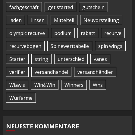
fachgeschäft
get started
gutschein
laden
linsen
Mittelteil
Neuvorstellung
olympic recurve
podium
rabatt
recurve
recurvebogen
Spinewerttabelle
spin wings
Starter
string
unterschied
vanes
verifier
versandhandel
versandhändler
Wiawis
Win&Win
Winners
Wns
Wurfarme
NEUESTE KOMMENTARE