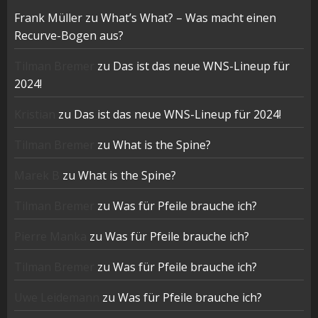
Frank Müller
zu
What’s What? – Was macht einen
Recurve-Bogen aus?
Tilman Bremer
zu
Das ist das neue WNS-Lineup für
2024!
Kristian
zu
Das ist das neue WNS-Lineup für 2024!
Tilman Bremer
zu
What is the Spine?
Marek B
zu
What is the Spine?
Tilman Bremer
zu
Was für Pfeile brauche ich?
Pierre Manka
zu
Was für Pfeile brauche ich?
Tilman Bremer
zu
Was für Pfeile brauche ich?
Uwe Leidemann
zu
Was für Pfeile brauche ich?