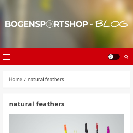
Skip
to
content
Primary
Menu
Home
natural feathers
natural feathers