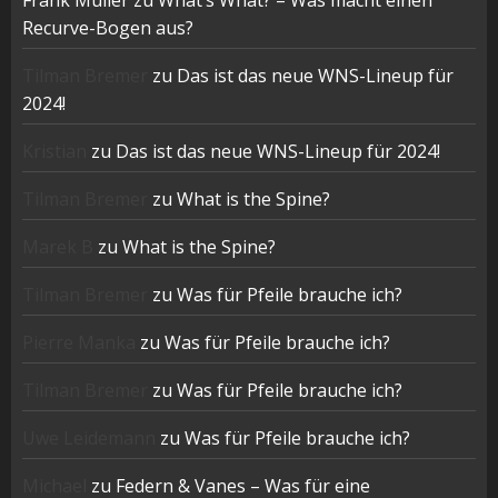
Frank Müller
zu
What’s What? – Was macht einen
Recurve-Bogen aus?
Tilman Bremer
zu
Das ist das neue WNS-Lineup für
2024!
Kristian
zu
Das ist das neue WNS-Lineup für 2024!
Tilman Bremer
zu
What is the Spine?
Marek B
zu
What is the Spine?
Tilman Bremer
zu
Was für Pfeile brauche ich?
Pierre Manka
zu
Was für Pfeile brauche ich?
Tilman Bremer
zu
Was für Pfeile brauche ich?
Uwe Leidemann
zu
Was für Pfeile brauche ich?
Michael
zu
Federn & Vanes – Was für eine