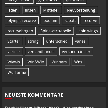
laden
linsen
Mittelteil
Neuvorstellung
olympic recurve
podium
rabatt
recurve
recurvebogen
Spinewerttabelle
spin wings
Starter
string
unterschied
vanes
verifier
versandhandel
versandhändler
Wiawis
Win&Win
Winners
Wns
Wurfarme
NEUESTE KOMMENTARE