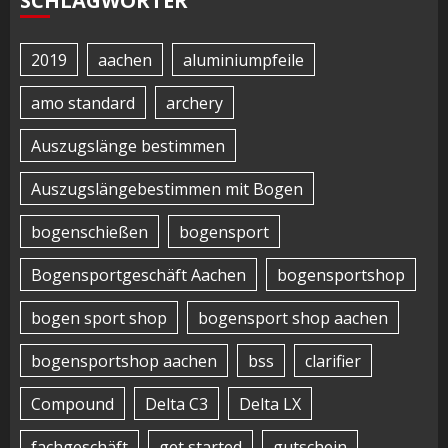
SCHLAGWÖRTER
2019
aachen
aluminiumpfeile
amo standard
archery
Auszugslänge bestimmen
Auszugslängebestimmen mit Bogen
bogenschießen
bogensport
Bogensportgeschäft Aachen
bogensportshop
bogen sport shop
bogensport shop aachen
bogensportshop aachen
bss
clarifier
Compound
Delta C3
Delta LX
fachgeschäft
get started
gutschein