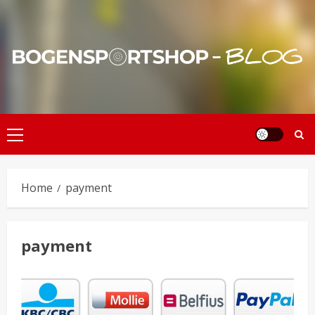
Skip
to
content
Primary
Menu
Home
payment
payment