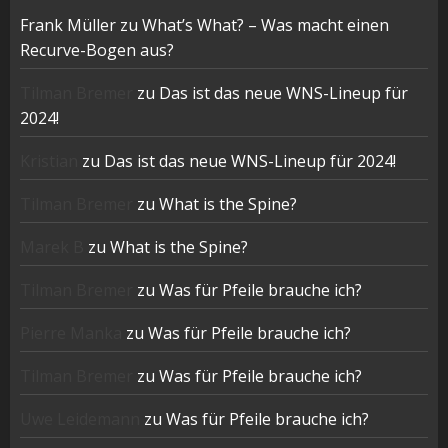
Frank Müller
zu
What’s What? – Was macht einen
Recurve-Bogen aus?
Tilman Bremer
zu
Das ist das neue WNS-Lineup für
2024!
Kristian
zu
Das ist das neue WNS-Lineup für 2024!
Tilman Bremer
zu
What is the Spine?
Marek B
zu
What is the Spine?
Tilman Bremer
zu
Was für Pfeile brauche ich?
Pierre Manka
zu
Was für Pfeile brauche ich?
Tilman Bremer
zu
Was für Pfeile brauche ich?
Uwe Leidemann
zu
Was für Pfeile brauche ich?