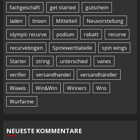
fachgeschäft
get started
gutschein
laden
linsen
Mittelteil
Neuvorstellung
olympic recurve
podium
rabatt
recurve
recurvebogen
Spinewerttabelle
spin wings
Starter
string
unterschied
vanes
verifier
versandhandel
versandhändler
Wiawis
Win&Win
Winners
Wns
Wurfarme
NEUESTE KOMMENTARE