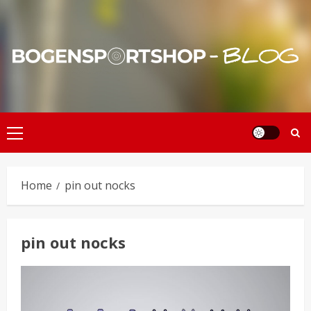
Skip
to
content
Primary
Menu
Home
pin out nocks
pin out nocks