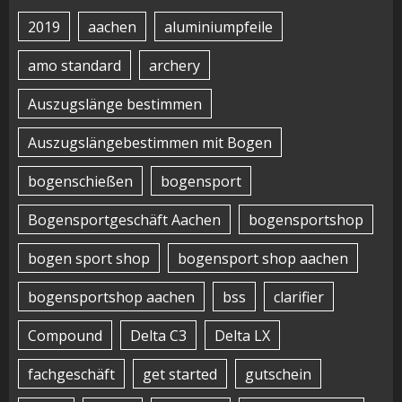
2019
aachen
aluminiumpfeile
amo standard
archery
Auszugslänge bestimmen
Auszugslängebestimmen mit Bogen
bogenschießen
bogensport
Bogensportgeschäft Aachen
bogensportshop
bogen sport shop
bogensport shop aachen
bogensportshop aachen
bss
clarifier
Compound
Delta C3
Delta LX
fachgeschäft
get started
gutschein