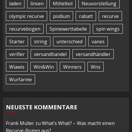
laden
linsen
Mittelteil
Neuvorstellung
olympic recurve
podium
rabatt
recurve
recurvebogen
Spinewerttabelle
spin wings
Starter
string
unterschied
vanes
verifier
versandhandel
versandhändler
Wiawis
Win&Win
Winners
Wns
Wurfarme
NEUESTE KOMMENTARE
Frank Müller
zu
What’s What? – Was macht einen
Recurve-Bogen aus?