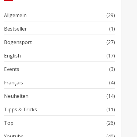
Allgemein
(29)
Bestseller
(1)
Bogensport
(27)
English
(17)
Events
(3)
Français
(4)
Neuheiten
(14)
Tipps & Tricks
(11)
Top
(26)
Youtube
(40)