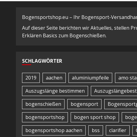
Bogensportshop.eu – Ihr Bogensport-Versandhand
Auf dieser Seite berichten wir Aktuelles, stellen 
Erklären Basics zum Bogenschießen.
SCHLAGWÖRTER
2019
aachen
aluminiumpfeile
amo sta
Auszugslänge bestimmen
Auszugslängebes
bogenschießen
bogensport
Bogensportg
bogensportshop
bogen sport shop
boge
bogensportshop aachen
bss
clarifier