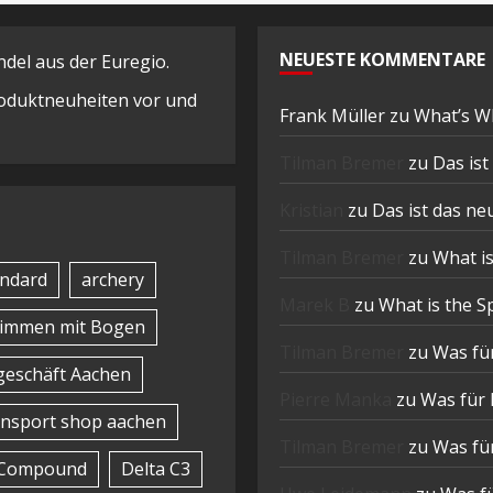
NEUESTE KOMMENTARE
el aus der Euregio.
Produktneuheiten vor und
Frank Müller
zu
What’s W
Tilman Bremer
zu
Das is
Kristian
zu
Das ist das n
Tilman Bremer
zu
What is
ndard
archery
Marek B
zu
What is the S
timmen mit Bogen
Tilman Bremer
zu
Was für
eschäft Aachen
Pierre Manka
zu
Was für 
nsport shop aachen
Tilman Bremer
zu
Was für
Compound
Delta C3