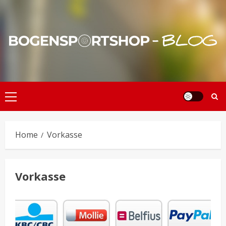
Skip
to
content
Primary
Menu
Home
Vorkasse
Vorkasse