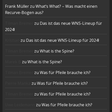
Frank Müller
zu
What’s What? – Was macht einen
Recurve-Bogen aus?
Tilman Bremer
zu
Das ist das neue WNS-Lineup für
2024!
Kristian
zu
Das ist das neue WNS-Lineup für 2024!
Tilman Bremer
zu
What is the Spine?
Marek B
zu
What is the Spine?
Tilman Bremer
zu
Was für Pfeile brauche ich?
Pierre Manka
zu
Was für Pfeile brauche ich?
Tilman Bremer
zu
Was für Pfeile brauche ich?
Uwe Leidemann
zu
Was für Pfeile brauche ich?