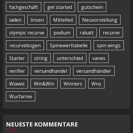
fachgeschäft
get started
gutschein
laden
linsen
Mittelteil
Neuvorstellung
olympic recurve
podium
rabatt
recurve
recurvebogen
Spinewerttabelle
spin wings
Starter
string
unterschied
vanes
verifier
versandhandel
versandhändler
Wiawis
Win&Win
Winners
Wns
Wurfarme
NEUESTE KOMMENTARE