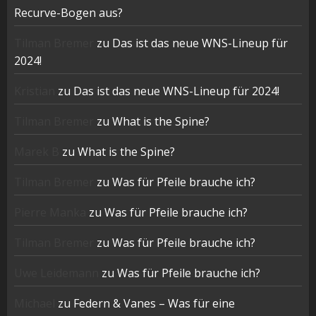
Recurve-Bogen aus?
Tilman Bremer
zu
Das ist das neue WNS-Lineup für
2024!
Kristian
zu
Das ist das neue WNS-Lineup für 2024!
Tilman Bremer
zu
What is the Spine?
Marek B
zu
What is the Spine?
Tilman Bremer
zu
Was für Pfeile brauche ich?
Pierre Manka
zu
Was für Pfeile brauche ich?
Tilman Bremer
zu
Was für Pfeile brauche ich?
Uwe Leidemann
zu
Was für Pfeile brauche ich?
Michael
zu
Federn & Vanes – Was für eine