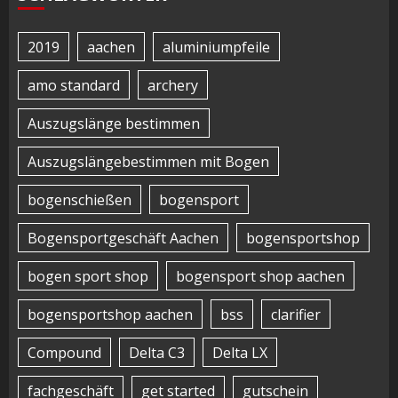
2019
aachen
aluminiumpfeile
amo standard
archery
Auszugslänge bestimmen
Auszugslängebestimmen mit Bogen
bogenschießen
bogensport
Bogensportgeschäft Aachen
bogensportshop
bogen sport shop
bogensport shop aachen
bogensportshop aachen
bss
clarifier
Compound
Delta C3
Delta LX
fachgeschäft
get started
gutschein