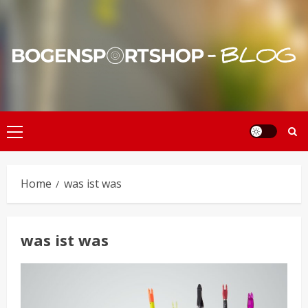
Skip
to
content
Primary
Menu
Home
was ist was
was ist was