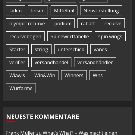
laden
linsen
Mittelteil
Neuvorstellung
olympic recurve
podium
rabatt
recurve
recurvebogen
Spinewerttabelle
spin wings
Starter
string
unterschied
vanes
verifier
versandhandel
versandhändler
Wiawis
Win&Win
Winners
Wns
Wurfarme
NEUESTE KOMMENTARE
Frank Müller
zu
What’s What? – Was macht einen