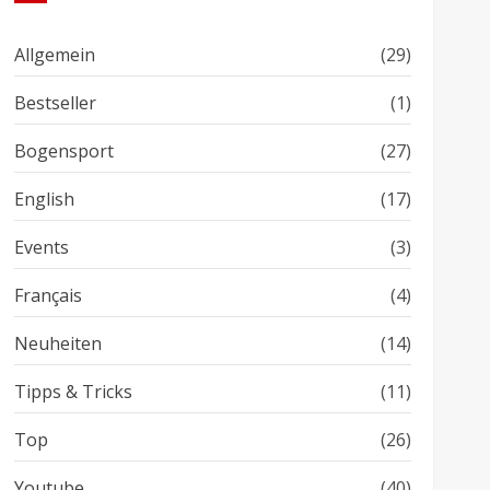
Allgemein
(29)
Bestseller
(1)
Bogensport
(27)
English
(17)
Events
(3)
Français
(4)
Neuheiten
(14)
Tipps & Tricks
(11)
Top
(26)
Youtube
(40)