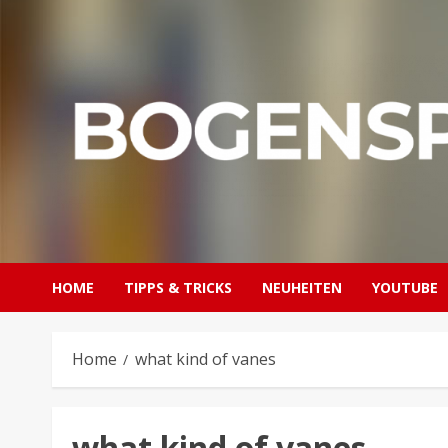
Skip
to
content
HOME
TIPPS & TRICKS
NEUHEITEN
YOUTUBE
Home
what kind of vanes
what kind of vanes