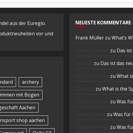
NEUESTE KOMMENTARE
el aus der Euregio.
Produktneuheiten vor und
Frank Müller
zu
What’s W
Tilman Bremer
zu
Das is
Kristian
zu
Das ist das n
Tilman Bremer
zu
What is
ndard
archery
Marek B
zu
What is the S
timmen mit Bogen
Tilman Bremer
zu
Was für
eschäft Aachen
Pierre Manka
zu
Was für 
nsport shop aachen
Tilman Bremer
zu
Was für