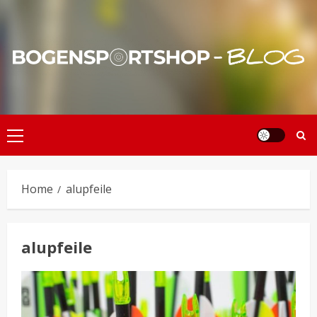
Skip
to
content
Primary
Menu
Home
alupfeile
alupfeile