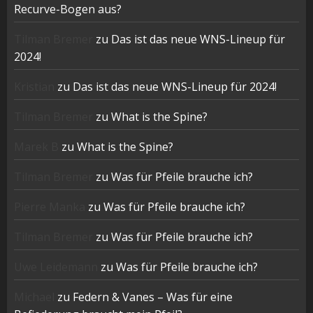
Recurve-Bogen aus?
Tilman Bremer
zu
Das ist das neue WNS-Lineup für
2024!
Kristian
zu
Das ist das neue WNS-Lineup für 2024!
Tilman Bremer
zu
What is the Spine?
Marek B
zu
What is the Spine?
Tilman Bremer
zu
Was für Pfeile brauche ich?
Pierre Manka
zu
Was für Pfeile brauche ich?
Tilman Bremer
zu
Was für Pfeile brauche ich?
Uwe Leidemann
zu
Was für Pfeile brauche ich?
Michael
zu
Federn & Vanes – Was für eine