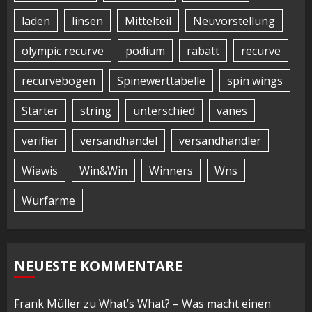
laden
linsen
Mittelteil
Neuvorstellung
olympic recurve
podium
rabatt
recurve
recurvebogen
Spinewerttabelle
spin wings
Starter
string
unterschied
vanes
verifier
versandhandel
versandhändler
Wiawis
Win&Win
Winners
Wns
Wurfarme
NEUESTE KOMMENTARE
Frank Müller
zu
What’s What? – Was macht einen