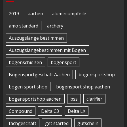
2019
aachen
aluminiumpfeile
amo standard
archery
Auszugslänge bestimmen
Auszugslängebestimmen mit Bogen
bogenschießen
bogensport
Bogensportgeschäft Aachen
bogensportshop
bogen sport shop
bogensport shop aachen
bogensportshop aachen
bss
clarifier
Compound
Delta C3
Delta LX
fachgeschäft
get started
gutschein