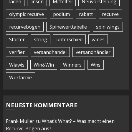
laden
linsen
Mittelteil
Neuvorstellung
olympic recurve
podium
rabatt
recurve
recurvebogen
Spinewerttabelle
spin wings
Starter
string
unterschied
vanes
verifier
versandhandel
versandhändler
Wiawis
Win&Win
Winners
Wns
Wurfarme
NEUESTE KOMMENTARE
Frank Müller
zu
What’s What? – Was macht einen
Recurve-Bogen aus?