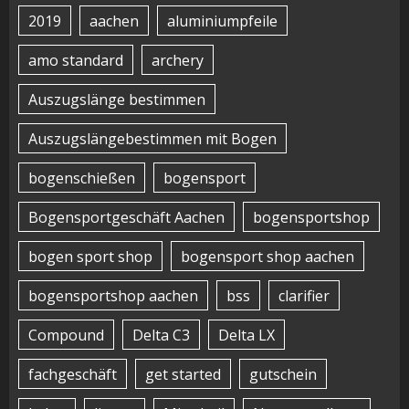
2019
aachen
aluminiumpfeile
amo standard
archery
Auszugslänge bestimmen
Auszugslängebestimmen mit Bogen
bogenschießen
bogensport
Bogensportgeschäft Aachen
bogensportshop
bogen sport shop
bogensport shop aachen
bogensportshop aachen
bss
clarifier
Compound
Delta C3
Delta LX
fachgeschäft
get started
gutschein