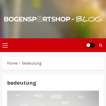
Skip
to
content
Primary
Menu
Home
bedeutung
bedeutung