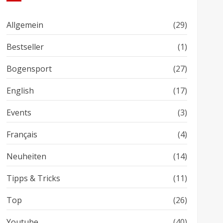
Allgemein
(29)
Bestseller
(1)
Bogensport
(27)
English
(17)
Events
(3)
Français
(4)
Neuheiten
(14)
Tipps & Tricks
(11)
Top
(26)
Youtube
(40)