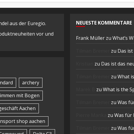
NEUESTE KOMMENTARE
el aus der Euregio.
Produktneuheiten vor und
Frank Müller
zu
What’s W
Tilman Bremer
zu
Das is
Kristian
zu
Das ist das n
Tilman Bremer
zu
What is
ndard
archery
Marek B
zu
What is the S
timmen mit Bogen
Tilman Bremer
zu
Was für
eschäft Aachen
Pierre Manka
zu
Was für 
nsport shop aachen
Tilman Bremer
zu
Was für