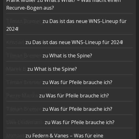
Frank Müller
zu
What’s What? – Was macht einen
Recurve-Bogen aus?
Tilman Bremer
zu
Das ist das neue WNS-Lineup für
2024!
Kristian
zu
Das ist das neue WNS-Lineup für 2024!
Tilman Bremer
zu
What is the Spine?
Marek B
zu
What is the Spine?
Tilman Bremer
zu
Was für Pfeile brauche ich?
Pierre Manka
zu
Was für Pfeile brauche ich?
Tilman Bremer
zu
Was für Pfeile brauche ich?
Uwe Leidemann
zu
Was für Pfeile brauche ich?
Michael
zu
Federn & Vanes – Was für eine