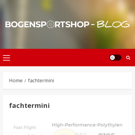
Skip
to
content
Primary
Menu
Home
fachtermini
fachtermini