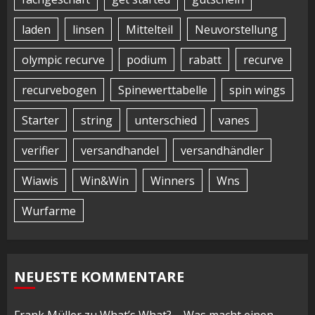
laden
linsen
Mittelteil
Neuvorstellung
olympic recurve
podium
rabatt
recurve
recurvebogen
Spinewerttabelle
spin wings
Starter
string
unterschied
vanes
verifier
versandhandel
versandhändler
Wiawis
Win&Win
Winners
Wns
Wurfarme
NEUESTE KOMMENTARE