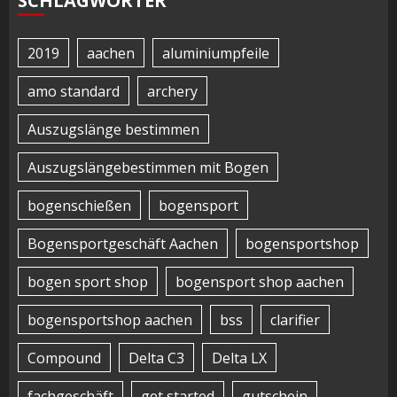
SCHLAGWÖRTER
2019
aachen
aluminiumpfeile
amo standard
archery
Auszugslänge bestimmen
Auszugslängebestimmen mit Bogen
bogenschießen
bogensport
Bogensportgeschäft Aachen
bogensportshop
bogen sport shop
bogensport shop aachen
bogensportshop aachen
bss
clarifier
Compound
Delta C3
Delta LX
fachgeschäft
get started
gutschein