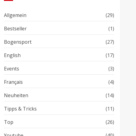
Allgemein
(29)
Bestseller
(1)
Bogensport
(27)
English
(17)
Events
(3)
Français
(4)
Neuheiten
(14)
Tipps & Tricks
(11)
Top
(26)
Youtube
(40)