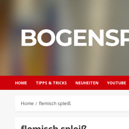
Skip
to
content
HOME
TIPPS & TRICKS
NEUHEITEN
YOUTUBE
Home
flemisch spleiß
flemisch spleiß