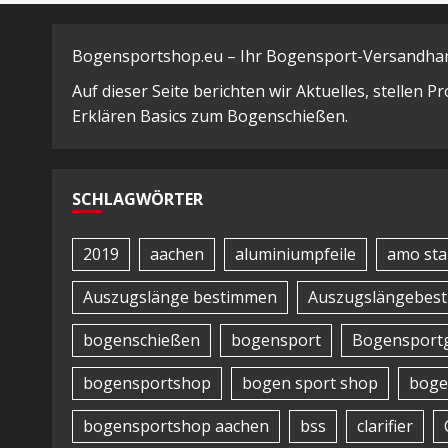
Bogensportshop.eu – Ihr Bogensport-Versandhand
Auf dieser Seite berichten wir Aktuelles, stellen 
Erklären Basics zum Bogenschießen.
SCHLAGWÖRTER
2019
aachen
aluminiumpfeile
amo sta
Auszugslänge bestimmen
Auszugslängebes
bogenschießen
bogensport
Bogensportg
bogensportshop
bogen sport shop
boge
bogensportshop aachen
bss
clarifier