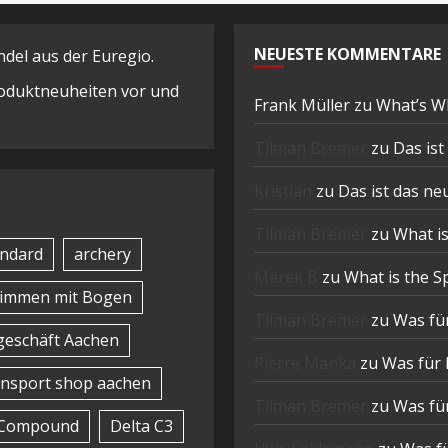
NEUESTE KOMMENTARE
el aus der Euregio.
Produktneuheiten vor und
Frank Müller
zu
What’s W
Tilman Bremer
zu
Das is
Kristian
zu
Das ist das n
Tilman Bremer
zu
What is
ndard
archery
Marek B
zu
What is the S
timmen mit Bogen
Tilman Bremer
zu
Was für
eschäft Aachen
Pierre Manka
zu
Was für 
nsport shop aachen
Tilman Bremer
zu
Was für
Compound
Delta C3