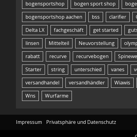
bogensportshop
bogen sport shop
boge
bogensportshop aachen
bss
clarifier
Delta LX
fachgeschäft
get started
gut
linsen
Mittelteil
Neuvorstellung
olymp
rabatt
recurve
recurvebogen
Spinewe
Starter
string
unterschied
vanes
v
versandhandel
versandhändler
Wiawis
Wns
Wurfarme
Impressum
Privatsphäre und Datenschutz