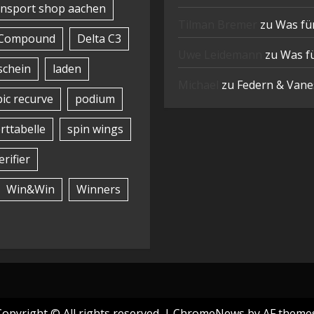
nsport shop aachen
Tilman Bremer
zu
Was für
Compound
Delta C3
Uwe Leidemann
zu
Was fü
schein
laden
Michael
zu
Federn & Vanes
ic recurve
podium
rttabelle
spin wings
erifier
Win&Win
Winners
Copyright © All rights reserved.
|
ChromeNews
by AF themes