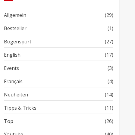
Allgemein
(29)
Bestseller
(1)
Bogensport
(27)
English
(17)
Events
(3)
Français
(4)
Neuheiten
(14)
Tipps & Tricks
(11)
Top
(26)
Youtube
(40)