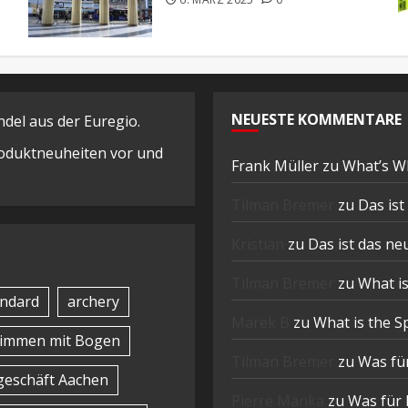
NEUESTE KOMMENTARE
el aus der Euregio.
Produktneuheiten vor und
Frank Müller
zu
What’s W
Tilman Bremer
zu
Das is
Kristian
zu
Das ist das n
Tilman Bremer
zu
What is
ndard
archery
Marek B
zu
What is the S
timmen mit Bogen
Tilman Bremer
zu
Was für
eschäft Aachen
Pierre Manka
zu
Was für 