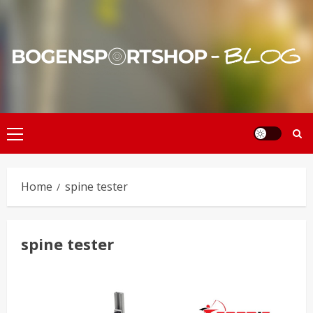
Skip
to
content
Primary
Menu
Home
spine tester
spine tester