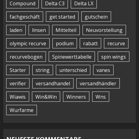
Compound
Delta C3
Delta LX
fachgeschäft
get started
gutschein
laden
linsen
Mittelteil
Neuvorstellung
olympic recurve
podium
rabatt
recurve
recurvebogen
Spinewerttabelle
spin wings
Starter
string
unterschied
vanes
verifier
versandhandel
versandhändler
Wiawis
Win&Win
Winners
Wns
Wurfarme