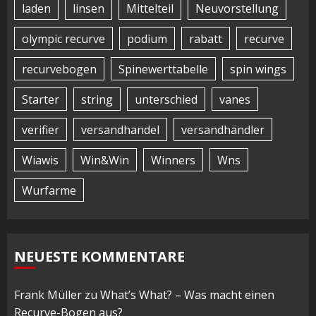
laden
linsen
Mittelteil
Neuvorstellung
olympic recurve
podium
rabatt
recurve
recurvebogen
Spinewerttabelle
spin wings
Starter
string
unterschied
vanes
verifier
versandhandel
versandhändler
Wiawis
Win&Win
Winners
Wns
Wurfarme
NEUESTE KOMMENTARE
Frank Müller
zu
What’s What? – Was macht einen
Recurve-Bogen aus?