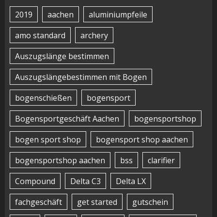
2019
aachen
aluminiumpfeile
amo standard
archery
Auszugslänge bestimmen
Auszugslängebestimmen mit Bogen
bogenschießen
bogensport
Bogensportgeschäft Aachen
bogensportshop
bogen sport shop
bogensport shop aachen
bogensportshop aachen
bss
clarifier
Compound
Delta C3
Delta LX
fachgeschäft
get started
gutschein