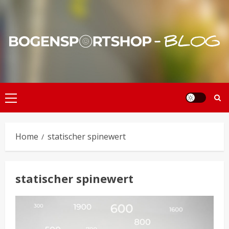
Skip
to
content
Primary
Menu
Home
statischer spinewert
statischer spinewert