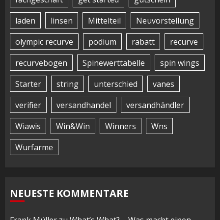
laden
linsen
Mittelteil
Neuvorstellung
olympic recurve
podium
rabatt
recurve
recurvebogen
Spinewerttabelle
spin wings
Starter
string
unterschied
vanes
verifier
versandhandel
versandhändler
Wiawis
Win&Win
Winners
Wns
Wurfarme
NEUESTE KOMMENTARE