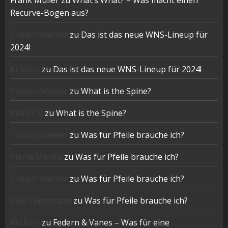
Frank Müller
zu
What’s What? – Was macht einen
Recurve-Bogen aus?
Tilman Bremer
zu
Das ist das neue WNS-Lineup für
2024!
Kristian
zu
Das ist das neue WNS-Lineup für 2024!
Tilman Bremer
zu
What is the Spine?
Marek B
zu
What is the Spine?
Tilman Bremer
zu
Was für Pfeile brauche ich?
Pierre Manka
zu
Was für Pfeile brauche ich?
Tilman Bremer
zu
Was für Pfeile brauche ich?
Uwe Leidemann
zu
Was für Pfeile brauche ich?
Michael
zu
Federn & Vanes – Was für eine