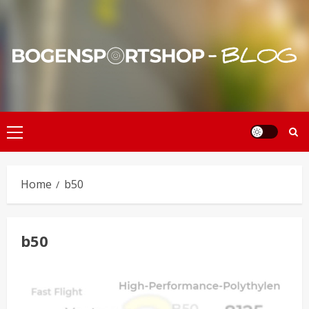
Skip
to
content
Primary
Menu
Home
b50
b50