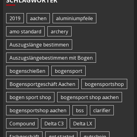
SCHLAGWÖRTER
2019
aachen
aluminiumpfeile
amo standard
archery
Auszugslänge bestimmen
Auszugslängebestimmen mit Bogen
bogenschießen
bogensport
Bogensportgeschäft Aachen
bogensportshop
bogen sport shop
bogensport shop aachen
bogensportshop aachen
bss
clarifier
Compound
Delta C3
Delta LX
fachgeschäft
get started
gutschein